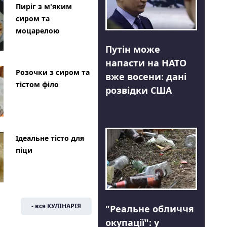
Пиріг з м'яким
сиром та
моцарелою
Путін може
напасти на НАТО
Розочки з сиром та
вже восени: дані
тістом філо
розвідки США
Ідеальне тісто для
піци
- вся КУЛІНАРІЯ
"Реальне обличчя
окупації": у