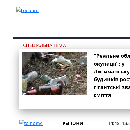
Перейти до основного вмісту
СПЕЦІАЛЬНА ТЕМА
"Реальне об
окупації": у
Лисичанську
будинків рос
гігантські з
сміття
РЕГІОНИ
14:48, 13.