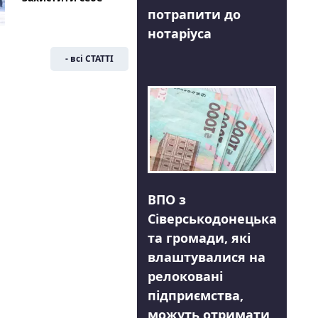
потрапити до
нотаріуса
- всі СТАТТІ
ВПО з
Сіверськодонецька
та громади, які
влаштувалися на
релоковані
підприємства,
можуть отримати