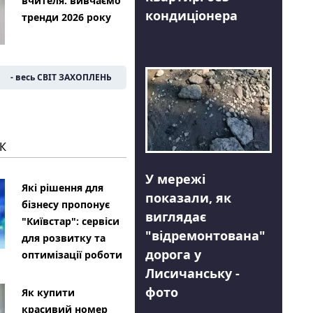
вчителя: вивчаємо
кондиціонера
тренди 2026 року
- весь СВІТ ЗАХОПЛЕНЬ
К
У мережі
Які рішення для
показали, як
бізнесу пропонує
виглядає
"Київстар": сервіси
"відремонтована"
для розвитку та
дорога у
оптимізації роботи
Лисичанську -
фото
Як купити
красивий номер