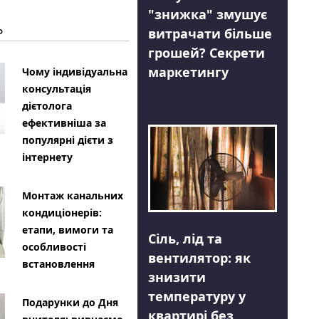
"знижка" змушує
Ь
витрачати більше
грошей? Секрети
маркетингу
Чому індивідуальна
консультація
дієтолога
ефективніша за
популярні дієти з
інтернету
Монтаж канальних
кондиціонерів:
етапи, вимоги та
Сіль, лід та
особливості
вентилятор: як
встановлення
знизити
температуру у
Подарунки до Дня
квартирі без