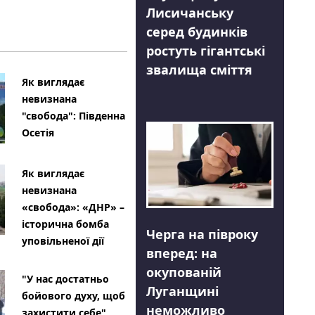
Лисичанську
серед будинків
ростуть гігантські
звалища сміття
Як виглядає
невизнана
"свобода": Південна
Осетія
Як виглядає
невизнана
«свобода»: «ДНР» –
історична бомба
Черга на півроку
уповільненої дії
вперед: на
окупованій
"У нас достатньо
Луганщині
бойового духу, щоб
неможливо
захистити себе"