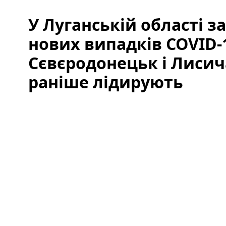
У Луганській області з
нових випадків COVID-
Сєвєродонецьк і Лисича
раніше лідирують