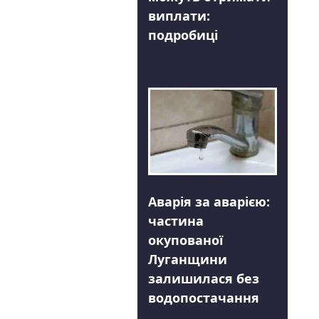
виплати:
подробиці
Аварія за аварією:
частина
окупованої
Луганщини
залишилася без
водопостачання