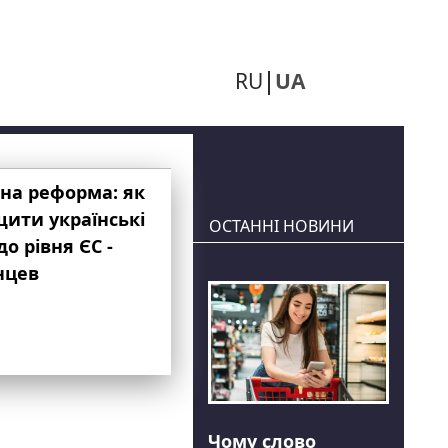
RU
UA
на реформа: як
ити українські
ОСТАННІ НОВИНИ
до рівня ЄС -
нцев
Чому слово