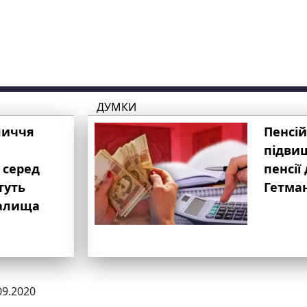
ДУМКИ
личчя
Пенсій
підвищ
 серед
пенсії 
туть
Гетма
валища
09.2020