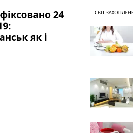
афіксовано 24
СВІТ ЗАХОПЛЕН
19:
нськ як і