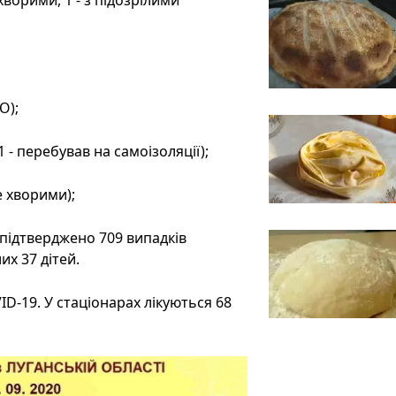
хворими, 1 - з підозрілими
О);
 - перебував на самоізоляції);
е хворими);
 підтверджено 709 випадків
их 37 дітей.
ID-19. У стаціонарах лікуються 68