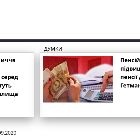
ДУМКИ
личчя
Пенсій
підвищ
 серед
пенсії 
туть
Гетма
валища
09.2020