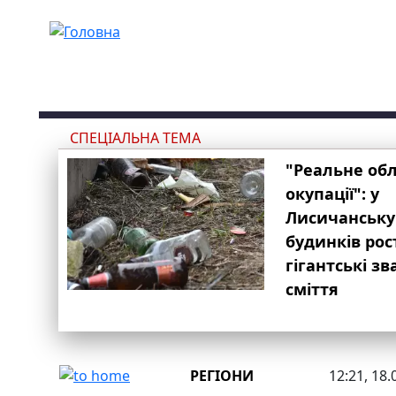
Перейти до основного вмісту
СПЕЦІАЛЬНА ТЕМА
"Реальне об
окупації": у
Лисичанську
будинків рос
гігантські з
сміття
РЕГІОНИ
12:21, 18.