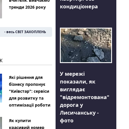
вчителя: вивчаємо
кондиціонера
тренди 2026 року
- весь СВІТ ЗАХОПЛЕНЬ
К
У мережі
Які рішення для
показали, як
бізнесу пропонує
виглядає
"Київстар": сервіси
"відремонтована"
для розвитку та
дорога у
оптимізації роботи
Лисичанську -
фото
Як купити
красивий номер