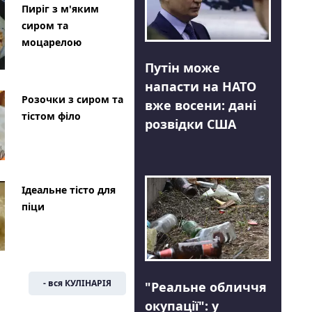
Пиріг з м'яким
сиром та
моцарелою
Путін може
напасти на НАТО
Розочки з сиром та
вже восени: дані
тістом філо
розвідки США
Ідеальне тісто для
піци
- вся КУЛІНАРІЯ
"Реальне обличчя
окупації": у