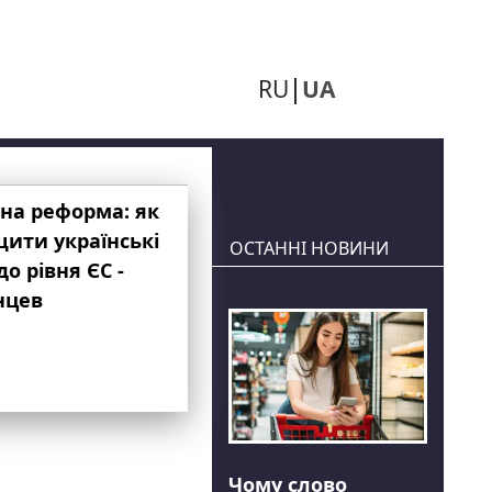
RU
UA
на реформа: як
ити українські
ОСТАННІ НОВИНИ
до рівня ЄС -
нцев
Чому слово