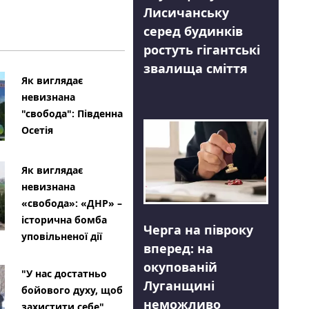
Лисичанську
серед будинків
ростуть гігантські
звалища сміття
Як виглядає
невизнана
"свобода": Південна
Осетія
Як виглядає
невизнана
«свобода»: «ДНР» –
історична бомба
Черга на півроку
уповільненої дії
вперед: на
окупованій
"У нас достатньо
Луганщині
бойового духу, щоб
неможливо
захистити себе"