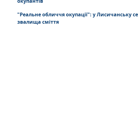
окупантів
"Реальне обличчя окупації": у Лисичанську се
звалища сміття