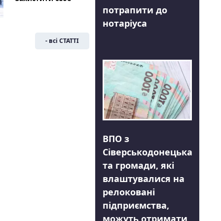
потрапити до
нотаріуса
- всі СТАТТІ
ВПО з
Сіверськодонецька
та громади, які
влаштувалися на
релоковані
підприємства,
можуть отримати