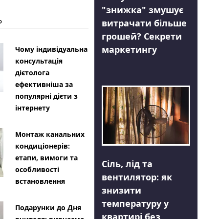
"знижка" змушує
Ь
витрачати більше
грошей? Секрети
маркетингу
Чому індивідуальна
консультація
дієтолога
ефективніша за
популярні дієти з
інтернету
Монтаж канальних
кондиціонерів:
етапи, вимоги та
Сіль, лід та
особливості
вентилятор: як
встановлення
знизити
температуру у
Подарунки до Дня
квартирі без