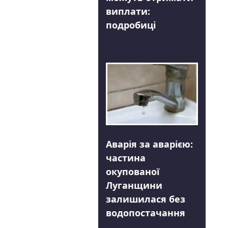
виплати:
подробиці
Аварія за аварією:
частина
окупованої
Луганщини
залишилася без
водопостачання