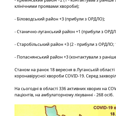
- Кремінський район +2 (1 - контактував з раніше 
клінічними проявами хвороби);
- Біловодський район +3 (прибули з ОРДЛО);
- Станично-луганський район +1 (прибули з ОРДЛ
- Старобільський район +3 (2 - прибули з ОРДЛО; 1
- Попаснянський район +3 (контактували з раніш
Станом на ранок 18 вересня в Луганській області
коронавірусної хвороби COVID-19. Серед захворіл
На сьогодні в області 336 активних хворих на COV
пацієнтів, на амбулаторному лікуванні - 268 осіб.