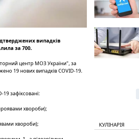
підтверджених випадків
лила за 700.
торний центр МОЗ України", за
жено 19 нових випадків COVID-19.
-19 зафіксовані:
 проявами хвороби);
оявами хвороби);
КУЛІНАРІЯ