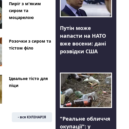
Пиріг з м'яким
сиром та
моцарелою
Путін може
напасти на НАТО
Розочки з сиром та
вже восени: дані
тістом філо
розвідки США
Ідеальне тісто для
піци
- вся КУЛІНАРІЯ
"Реальне обличчя
окупації": у