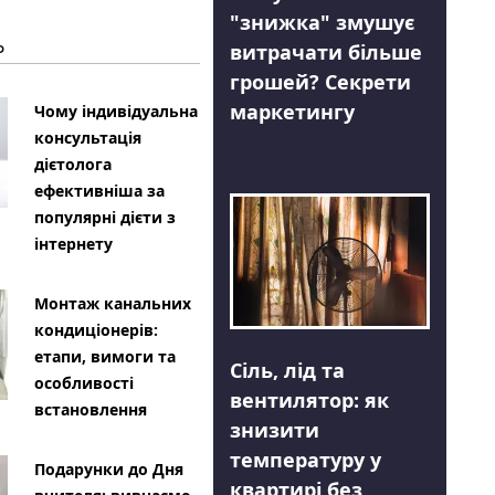
"знижка" змушує
Ь
витрачати більше
грошей? Секрети
маркетингу
Чому індивідуальна
консультація
дієтолога
ефективніша за
популярні дієти з
інтернету
Монтаж канальних
кондиціонерів:
етапи, вимоги та
Сіль, лід та
особливості
вентилятор: як
встановлення
знизити
температуру у
Подарунки до Дня
квартирі без