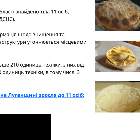
бласті знайдено тіла 11 осіб,
 ДСНС).
формація щодо знищення та
раструктури уточнюється місцевими
ьше 210 одиниць техніки, з них від
 одиниць техніки, в тому числі 3
на Луганщині зросла до 11 осіб: