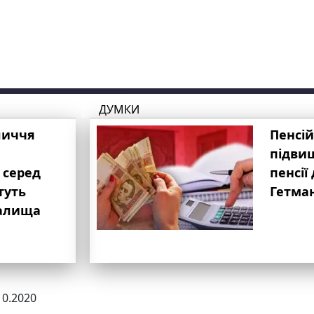
ДУМКИ
личчя
Пенсій
підвищ
 серед
пенсії 
туть
Гетма
валища
10.2020