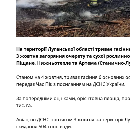
На території Луганської області триває гасінн
3 жовтня загоряння очерету та сухої рослинно
Піщане, Нижньотепле та Артема (Станично-Лу
Станом на 4 жовтня, триває гасіння 6 основних осе
передає Час Пік з посиланням на ДСНС України.
За попередніми оцінками, орієнтовна площа, пр
тис. га.
Авіацією ДСНС протягом 3 жовтня на території Лу
скидання 504 тонн води.