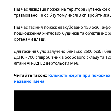
Під час ліквідації пожеж на території Луганської о
травмовано 18 осіб (у тому числі 3 співробітника
Під час гасіння пожеж евакуйовано 150 осіб. Ін
пошкодження житлових будинків та об'єктів інф
органами влади.
Для гасіння було залучено близько 2500 осіб і біл
ДСНС - 700 співробітників особового складу та 120
літаки АН-32П, 2 вертольоти Мі-8.
Читайте також:
Кількість жертв при пожежах 
названо імена