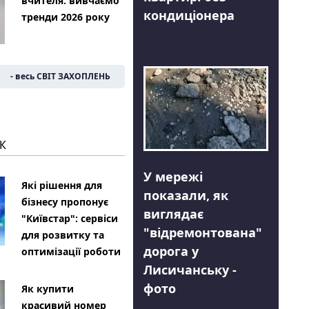
вчителя: вивчаємо
кондиціонера
тренди 2026 року
- весь СВІТ ЗАХОПЛЕНЬ
К
У мережі
Які рішення для
показали, як
бізнесу пропонує
виглядає
"Київстар": сервіси
"відремонтована"
для розвитку та
дорога у
оптимізації роботи
Лисичанську -
фото
Як купити
красивий номер