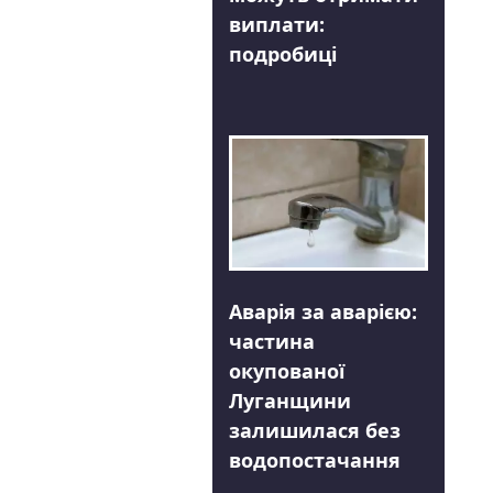
виплати:
подробиці
Аварія за аварією:
частина
окупованої
Луганщини
залишилася без
водопостачання