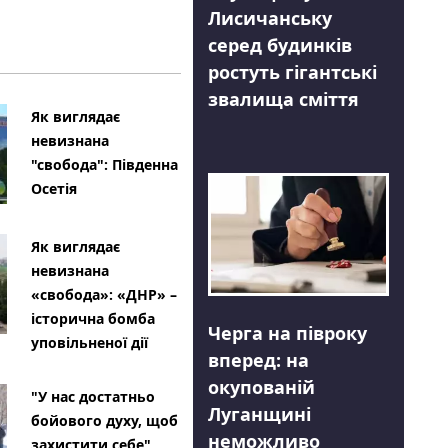
Лисичанську
серед будинків
ростуть гігантські
звалища сміття
Як виглядає
невизнана
"свобода": Південна
Осетія
Як виглядає
невизнана
«свобода»: «ДНР» –
історична бомба
Черга на півроку
уповільненої дії
вперед: на
окупованій
"У нас достатньо
Луганщині
бойового духу, щоб
неможливо
захистити себе"