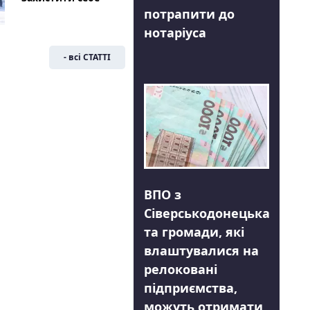
потрапити до
нотаріуса
- всі СТАТТІ
ВПО з
Сіверськодонецька
та громади, які
влаштувалися на
релоковані
підприємства,
можуть отримати