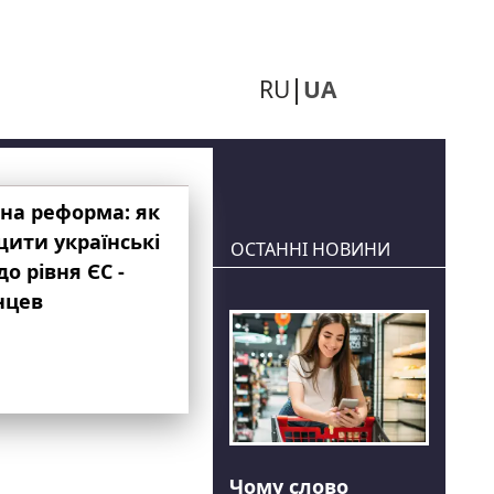
RU
UA
на реформа: як
ити українські
ОСТАННІ НОВИНИ
до рівня ЄС -
нцев
Чому слово