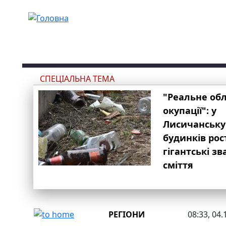
Перейти до основного вмісту
СПЕЦІАЛЬНА ТЕМА
"Реальне об
окупації": у
Лисичанську
будинків рос
гігантські з
сміття
РЕГІОНИ
08:33, 04.