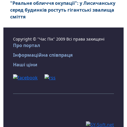
"Реальне обличчя окупації": у Лисичанську
серед будинків ростуть гігантські звалища
сміття
Copyright © "Час Пік" 2009 Всі права захищені
Про портал
Інформаційна співпраця
Наші ціни