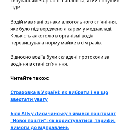
керуванням 30-річного чоловіка, який порушив
ПДР.
Водій мав явні ознаки алкогольного сп'яніння,
яке було підтверджено лікарем у медзакладі.
Кількість алкоголю в організмі водія
перевищувала норму майже в сім разів.
Відносно водіїв були складені протоколи за
водіння в стані сп'яніння.
Читайте також:
Страховка в Україні: як вибрати і на що
звертати увагу
Біля АТБ у Лисичанську з'явився поштомат
"Нової пошти": як користуватися, тарифи,
вимоги до відправлень