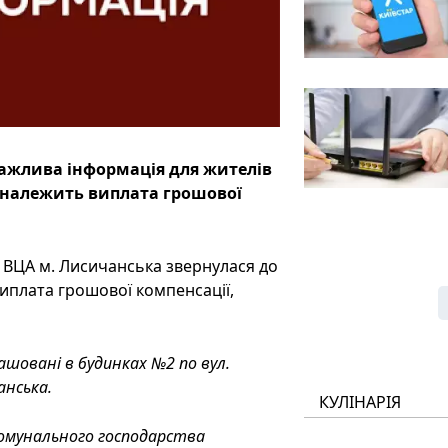
важлива інформація для жителів
 належить виплата грошової
ВЦА м. Лисичанська звернулася до
иплата грошової компенсації,
ашовані в будинках №2 по вул.
анська.
КУЛІНАРІЯ
комунального господарства