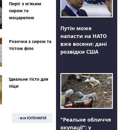
Пиріг з м'яким
сиром та
моцарелою
Путін може
напасти на НАТО
Розочки з сиром та
вже восени: дані
тістом філо
розвідки США
Ідеальне тісто для
піци
- вся КУЛІНАРІЯ
"Реальне обличчя
окупації": у