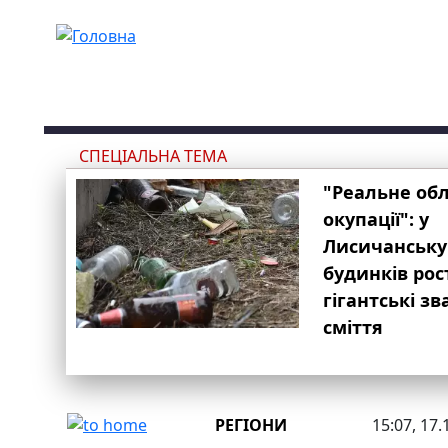
Перейти до основного вмісту
СПЕЦІАЛЬНА ТЕМА
"Реальне об
окупації": у
Лисичанську
будинків рос
гігантські з
сміття
РЕГІОНИ
15:07, 17.