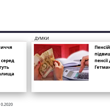
ДУМКИ
личчя
Пенсій
підвищ
 серед
пенсії 
туть
Гетма
валища
10.2020