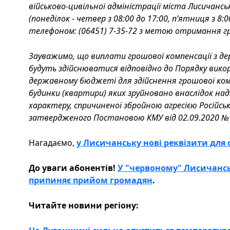
військово-цивільної адміністрації міста Лисичанськ
(понеділок - четвер з 08:00 до 17:00, п’ятниця з 8:0
телефоном: (06451) 7-35-72 з метою отримання гр
Зауважимо, що виплати грошової компенсації з
будуть здійснюватися відповідно до Порядку вико
державному бюджеті для здійснення грошової ко
будинки (квартири) яких зруйновано внаслідок над
характеру, спричиненої збройною агресією Російськ
затвердженого Постановою КМУ від 02.09.2020 № 
Нагадаємо,
у Лисичанську нові реквізити для 
До уваги абонентів!
У "червоному" Лисичанс
припиняє прийом громадян
.
Читайте новини регіону: