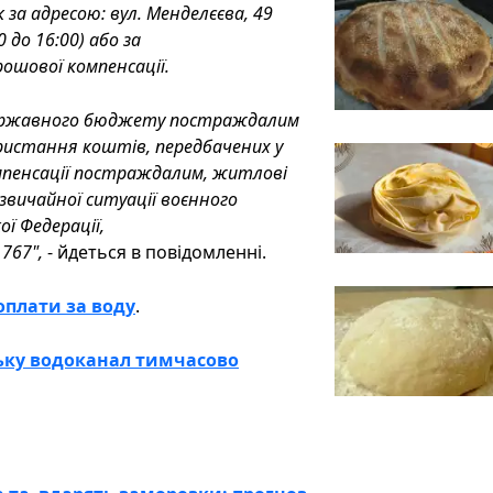
 за адресою: вул. Менделєєва, 49
0 до 16:00) або за
ошової компенсації.
 державного бюджету постраждалим
ристання коштів, передбачених у
мпенсації постраждалим, житлові
звичайної ситуації воєнного
ої Федерації,
767",
- йдеться в повідомленні.
оплати за воду
.
ьку водоканал тимчасово