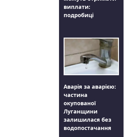
виплати:
подробиці
Аварія за аварією:
частина
окупованої
Луганщини
залишилася без
водопостачання