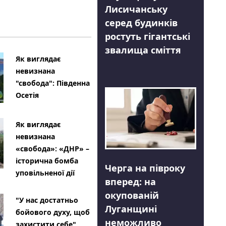
Лисичанську
серед будинків
ростуть гігантські
звалища сміття
Як виглядає
невизнана
"свобода": Південна
Осетія
Як виглядає
невизнана
«свобода»: «ДНР» –
історична бомба
Черга на півроку
уповільненої дії
вперед: на
окупованій
"У нас достатньо
Луганщині
бойового духу, щоб
неможливо
захистити себе"