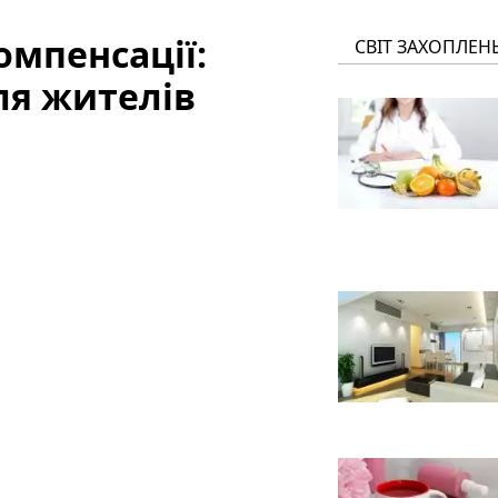
мпенсації:
СВІТ ЗАХОПЛЕН
ля жителів