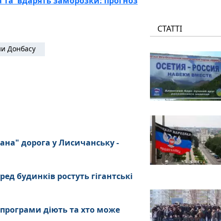
 та вдарять заморозки: прогноз
СТАТТІ
и Донбасу
ана" дорога у Лисичанську -
ред будинків ростуть гігантські
 програми діють та хто може