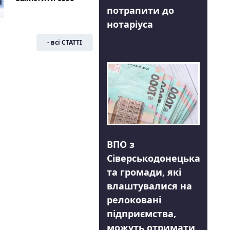
потрапити до
нотаріуса
- всі СТАТТІ
ВПО з
Сіверськодонецька
та громади, які
влаштувалися на
релоковані
підприємства,
можуть отримати