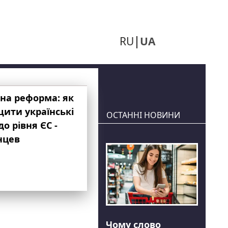
RU
UA
на реформа: як
ити українські
ОСТАННІ НОВИНИ
до рівня ЄС -
нцев
Чому слово