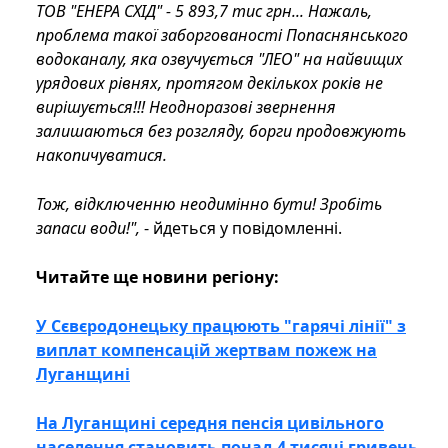
ТОВ "ЕНЕРА СХІД" - 5 893,7 тис грн... Нажаль,
проблема такої заборгованості Попаснянського
водоканалу, яка озвучується "ЛЕО" на найвищих
урядових рівнях, протягом декількох років не
вирішується!!! Неодноразові звернення
залишаються без розгляду, борги продовжують
накопичуватися.
Тож, відключенню неодимінно бути! Зробіть
запаси води!",
- йдеться у повідомленні.
Читайте ще новини регіону:
У Сєвєродонецьку працюють "гарячі лінії" з
виплат компенсацій жертвам пожеж на
Луганщині
На Луганщині середня пенсія цивільного
населення становить понад 4 тисячі гривень