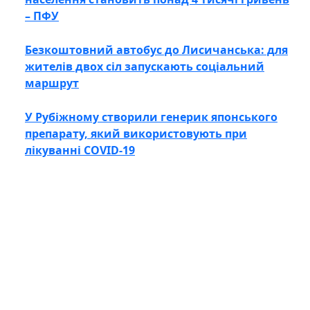
– ПФУ
Безкоштовний автобус до Лисичанська: для
жителів двох сіл запускають соціальний
маршрут
У Рубіжному створили генерик японського
препарату, який використовують при
лікуванні COVID-19