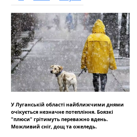
У Луганській області найближчими днями
очікується незначне потепління. Боязкі
"плюси" грітимуть переважно вдень.
Можливий сніг, дощ та ожеледь.