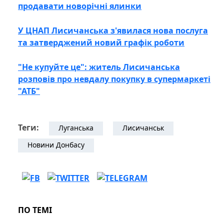
продавати новорічні ялинки
У ЦНАП Лисичанська з'явилася нова послуга
та затверджений новий графік роботи
"Не купуйте це": житель Лисичанська
розповів про невдалу покупку в супермаркеті
"АТБ"
Теги:
Луганська
Лисичанськ
Новини Донбасу
ПО ТЕМІ