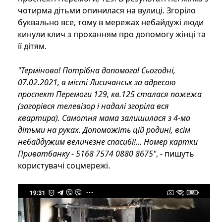
чотирма дітьми опинилася на вулиці. Згоріло
буквально все, тому в мережах небайдужі люди
кинули клич з проханням про допомогу жінці та
її дітям.
"Терміново! Потрібна допомога! Сьогодні,
07.02.2021, в місті Лисичанськ за адресою
проспект Перемоги 129, кв.125 сталася пожежа
(загорівся телевізор і надалі згоріла вся
квартира). Самотня мама залишилася з 4-ма
дітьми на руках. Допоможіть цій родині, всім
небайдужим величезне спасибі!... Номер картки
Приватбанку - 5168 7574 0880 8675"
, - пишуть
користувачі соцмережі.