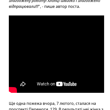
злагоджену роботу! Хлопці швидко і злагоджено
відпрацювали!!!
", - пише автор поста.
Ще одна пожежа вчора, 7 лютого, сталася на
проспекті Перемоги, 129. В результаті неї жінка з