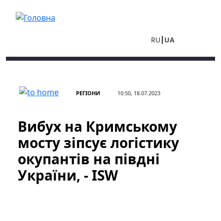
Перейти до основного вмісту
RU
UA
РЕГІОНИ
10:50, 18.07.2023
Вибух на Кримському
мосту зіпсує логістику
окупантів на півдні
України, - ISW