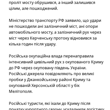
проліт мосту обрушився, а інший залишився
цілим, але пошкоджений.
Міністерство транспорту РФ заявило, що удари
не пошкодили ані залізничний міст, ані опори
автомобільного мосту, а залізничний рух через
міст через Керченську протоку відновився за
кілька годин після удару.
Російська окупаційна влада перенаправила
інтенсивний цивільний рух з окупованого Криму
до РФ через окуповану південь України.
Російські джерела повідомляють про великі
пробки у Джанкойському районі Криму та
окупованій Херсонській області у бік
Мелітополя.
Російські туристи, які їхали до Криму після
початку курортного сезону, ускладнили логістику