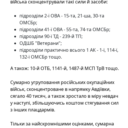
війська сконцентрували такі сили й засоби:
підрозділи 2-ї ОВА - 15-та, 21-ша, 30-та
ОМСБр;
підрозділи 41-ї ОВА - 55-та, 74-та ОМСБр;
підрозділи 90-ї ТД - 239-й ТП;
ОДШБ "Ветерани";
підрозділи практично всього 1 АК - 1-ї, 114-ї,
132-ї ОМСБр тощо.
А також: 10-й ОТБ, 1141-й, 1487-й МСП ТрВ тощо.
Сумарно угруповання російських окупаційних
військ, сконцентроване в напрямку Авдіївки,
сягало 40 тисяч, а також зростало в міру невдач
у наступі, збільшуючись коштом стягування сил
з інших плацдармів.
Тільки за найскромнішими оцінками, сумарна