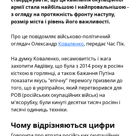
армії стала найбільшою і найпровальнішою -
з огляду на протяжність фронту наступу,
розмір міста і рівень його важливості.
Про це повідомляє військово-політичний
оглядач Олександр
Коваленко
, передає Час Пік.
На думку Коваленко, несамовитість і жага
захопити Авдіївку, що була з 2014 року в росіян
кісткою в горлянці, а також бажання Путіна
показати якусь "епічну" перемогу призвели до
того, що в укріпрайон, який перетворився для
РОВ (російських окупаційних військ) на
м'ясорубку, були кинуті десятки тисяч росіян і
тисячі одиниць техніки.
Чому відрізняються цифри
Говорити про втрати російських окупаційних