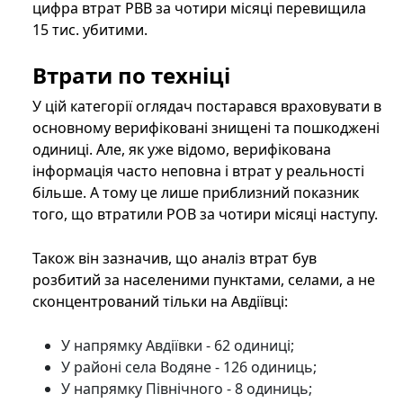
цифра втрат РВВ за чотири місяці перевищила
15 тис. убитими.
Втрати по техніці
У цій категорії оглядач постарався враховувати в
основному верифіковані знищені та пошкоджені
одиниці. Але, як уже відомо, верифікована
інформація часто неповна і втрат у реальності
більше. А тому це лише приблизний показник
того, що втратили РОВ за чотири місяці наступу.
Також він зазначив, що аналіз втрат був
розбитий за населеними пунктами, селами, а не
сконцентрований тільки на Авдіївці:
У напрямку Авдіївки - 62 одиниці;
У районі села Водяне - 126 одиниць;
У напрямку Північного - 8 одиниць;