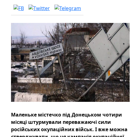
Маленьке містечко під Донецьком чотири
місяці штурмували переважаючі сили
російських окупаційних військ. І вже можна
стверджувати, що ця кампанія окупаційної