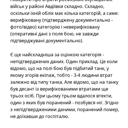
військ у районі Авдіївки складно. Складно,
оскільки їхній облік має кілька категорій, а саме:
верифіковану (підтверджену документально -
фото/відео) категорію і неверифіковану
(оперативні дані з поля бою, не завжди
підтверджувані документально).
Є ще найскладніша за оцінкою категорія -
непідтверджених даних. Один приклад. Це коли
відомо, що на полі бою був підбитий танк, у
якому згорів екіпаж, тобто - 3-4 людини втрат
залежно від типу танка. Але відомо, що на танку
був десант із верифікованими втратами ще
трьох осіб. При цьому трьом вдалося втекти,
один з яких був поранений - позбувся ніг. Згідно
з непідтвердженими даними, поранений помер,
не доїхавши до госпіталю.