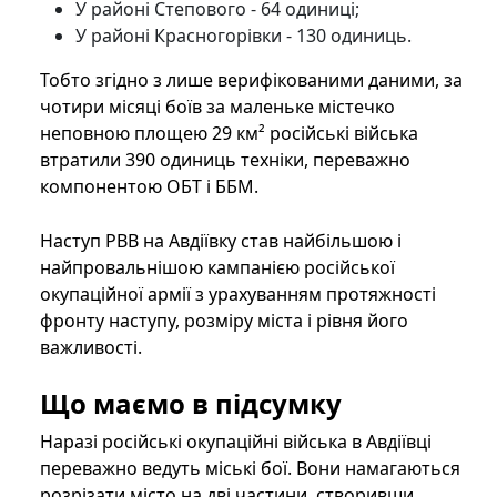
У районі Степового - 64 одиниці;
У районі Красногорівки - 130 одиниць.
Тобто згідно з лише верифікованими даними, за
чотири місяці боїв за маленьке містечко
неповною площею 29 км² російські війська
втратили 390 одиниць техніки, переважно
компонентою ОБТ і ББМ.
Наступ РВВ на Авдіївку став найбільшою і
найпровальнішою кампанією російської
окупаційної армії з урахуванням протяжності
фронту наступу, розміру міста і рівня його
важливості.
Що маємо в підсумку
Наразі російські окупаційні війська в Авдіївці
переважно ведуть міські бої. Вони намагаються
розрізати місто на дві частини, створивши