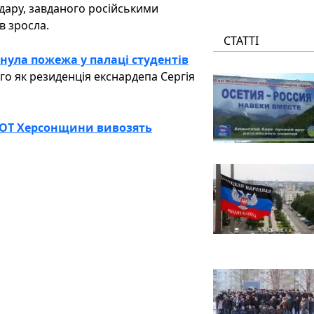
дару, завданого російськими
в зросла.
СТАТТІ
нула пожежа у палаці студентів
ого як резиденція екснардепа Сергія
 ТОТ Херсонщини вивозять