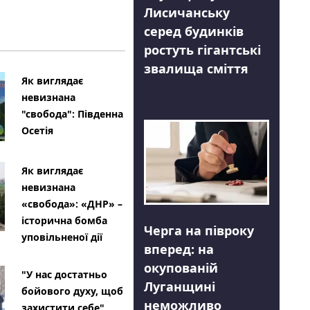
Лисичанську
серед будинків
ростуть гігантські
звалища сміття
Як виглядає
невизнана
"свобода": Південна
Осетія
Як виглядає
невизнана
«свобода»: «ДНР» –
історична бомба
Черга на півроку
уповільненої дії
вперед: на
окупованій
"У нас достатньо
Луганщині
бойового духу, щоб
неможливо
захистити себе"