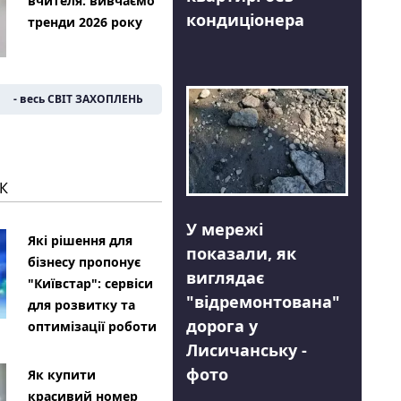
вчителя: вивчаємо
кондиціонера
тренди 2026 року
- весь СВІТ ЗАХОПЛЕНЬ
К
У мережі
Які рішення для
показали, як
бізнесу пропонує
виглядає
"Київстар": сервіси
"відремонтована"
для розвитку та
дорога у
оптимізації роботи
Лисичанську -
фото
Як купити
красивий номер