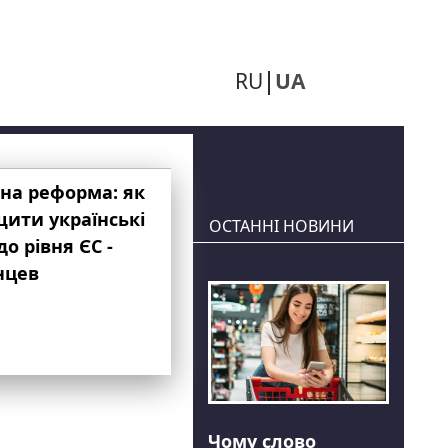
RU
UA
на реформа: як
ити українські
ОСТАННІ НОВИНИ
до рівня ЄС -
нцев
Чому слово