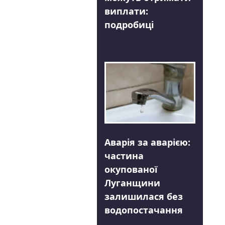
виплати:
подробиці
Аварія за аварією:
частина
окупованої
Луганщини
залишилася без
водопостачання