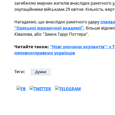
загибеллю мирних жителів внаслідок ракетного у
окупаційними військами 29 квітня. Кількість жерт
Нагадаємо, що внаслідок ракетного удару
спалах
"Одеської юридичної академії"
, більше відом
Ківалова, або "Замок Гаррі Поттера".
Читайте також:
"Нові злочини окупантів": з
неповносправних українців
Теги:
Думки