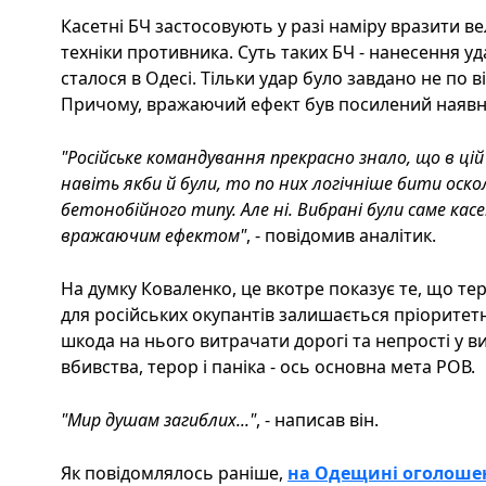
Касетні БЧ застосовують у разі наміру вразити в
техніки противника. Суть таких БЧ - нанесення уд
сталося в Одесі. Тільки удар було завдано не по в
Причому, вражаючий ефект був посилений наявн
"Російське командування прекрасно знало, що в цій 
навіть якби й були, то по них логічніше бити оск
бетонобійного типу. Але ні. Вибрані були саме кас
вражаючим ефектом"
, - повідомив аналітик.
На думку Коваленко, це вкотре показує те, що т
для російських окупантів залишається пріоритет
шкода на нього витрачати дорогі та непрості у 
вбивства, терор і паніка - ось основна мета РОВ.
"Мир душам загиблих..."
, - написав він.
Як повідомлялось раніше,
на Одещині оголоше