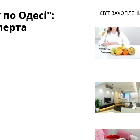
по Одесі":
СВІТ ЗАХОПЛЕН
перта