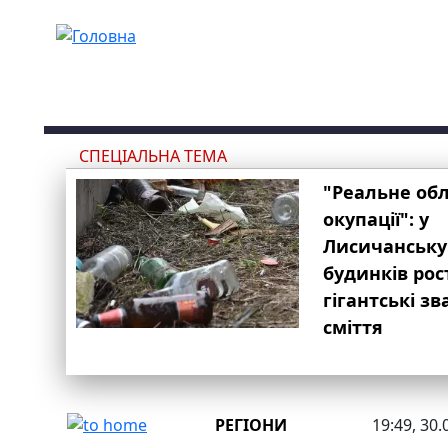
Перейти до основного вмісту
СПЕЦІАЛЬНА ТЕМА
"Реальне об
окупації": у
Лисичанську
будинків рос
гігантські з
сміття
РЕГІОНИ
19:49, 30.