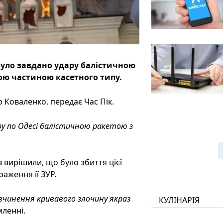
 було завдано удару балістичною
ою частиною касетного типу.
 Коваленко, передає Час Пік.
ру по Одесі балістичною ракетою з
 вирішили, що було збиття цієї
аження її ЗУР.
 вчинення кривавого злочину якраз
КУЛІНАРІЯ
мленні.