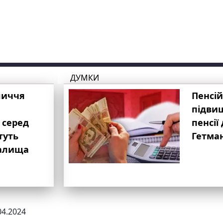
ДУМКИ
личчя
Пенсій
підвищ
 серед
пенсії 
туть
Гетма
валища
04.2024