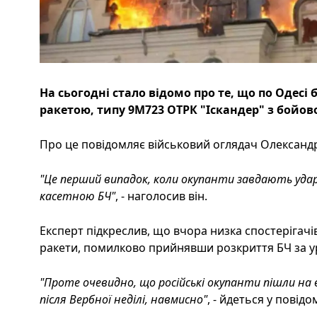
На сьогодні стало відомо про те, що по Одесі
ракетою, типу 9М723 ОТРК "Іскандер" з бойов
Про це повідомляє військовий оглядач Олександр
"Це перший випадок, коли окупанти завдають уда
касетною БЧ"
, - наголосив він.
Експерт підкреслив, що вчора низка спостерігачів
ракети, помилково прийнявши розкриття БЧ за ур
"Проте очевидно, що російські окупанти пішли на
після Вербної неділі, навмисно"
, - йдеться у повідо