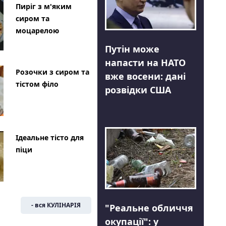
Пиріг з м'яким
сиром та
моцарелою
Путін може
напасти на НАТО
Розочки з сиром та
вже восени: дані
тістом філо
розвідки США
Ідеальне тісто для
піци
- вся КУЛІНАРІЯ
"Реальне обличчя
окупації": у