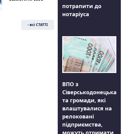
потрапити до
нотаріуса
- всі СТАТТІ
ВПО з
Сіверськодонецька
та громади, які
влаштувалися на
релоковані
підприємства,
можуть отримати