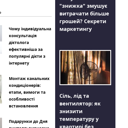
"знижка" змушує
Ь
витрачати більше
грошей? Секрети
маркетингу
Чому індивідуальна
консультація
дієтолога
ефективніша за
популярні дієти з
інтернету
Монтаж канальних
кондиціонерів:
етапи, вимоги та
Сіль, лід та
особливості
вентилятор: як
встановлення
знизити
температуру у
Подарунки до Дня
квартирі без