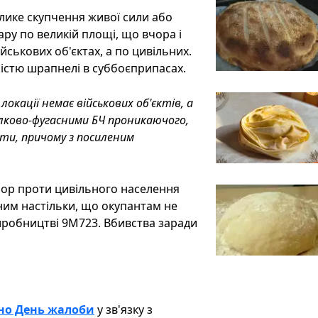
елике скупчення живої сили або
ару по великій площі, що вчора і
ійськових об'єктах, а по цивільних.
істю шрапнелі в суббоєприпасах.
локації немає військових об'єктів, а
олково-фугасними БЧ проникаючого,
ети, причому з посиленим
ерор проти цивільного населення
ним настільки, що окупантам не
виробництві 9М723. Вбивства заради
но День жалоби
у зв'язку з