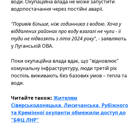
води. Окупаційна влада не може запустити
водопостачання через постійні аварії.
"Поривів більше, ніж годинника з водою. Хоча у
віддалених районах про воду взагалі не чули - її
туди не підвозять з літа 2024 року"
, - заявляють
у Луганській ОВА.
Поки окупаційна влада вдає, що "відновлює"
комунальну інфраструктуру, люди третій рік
поспіль виживають без базових умов – тепла та
води.
Читайте також:
Жителям
Сіверськодонецька, Лисичанська, Рубіжного
та Кремінної окупанти обмежили доступ до
"БФЦ ЛНР"