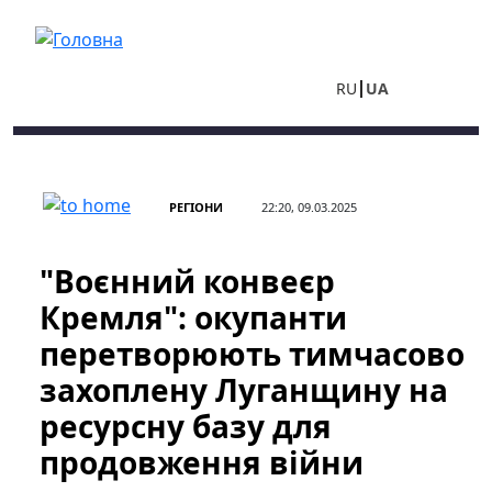
Перейти до основного вмісту
RU
UA
РЕГІОНИ
22:20, 09.03.2025
"Воєнний конвеєр
Кремля": окупанти
перетворюють тимчасово
захоплену Луганщину на
ресурсну базу для
продовження війни