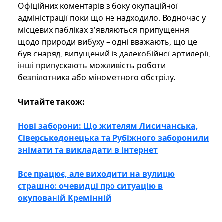
Офіційних коментарів з боку окупаційної
адміністрації поки що не надходило. Водночас у
місцевих пабліках з'являються припущення
щодо природи вибуху – одні вважають, що це
був снаряд, випущений із далекобійної артилерії,
інші припускають можливість роботи
безпілотника або мінометного обстрілу.
Читайте також:
Нові заборони: Що жителям Лисичанська,
Сіверськодонецька та Рубіжного заборонили
знімати та викладати в інтернет
Все працює, але виходити на вулицю
страшно: очевидці про ситуацію в
окупованій Кремінній