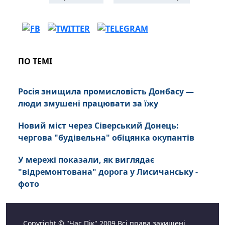
ПО ТЕМІ
Росія знищила промисловість Донбасу —
люди змушені працювати за їжу
Новий міст через Сіверський Донець:
чергова "будівельна" обіцянка окупантів
У мережі показали, як виглядає
"відремонтована" дорога у Лисичанську -
фото
Copyright © "Час Пік" 2009 Всі права захищені