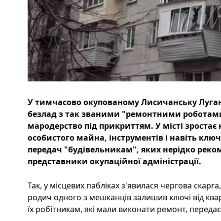
У тимчасово окупованому Лисичанську Луган
безлад з так званими "ремонтними роботами"
мародерство під прикриттям. У місті зростає 
особистого майна, інструментів і навіть ключ
передач "будівельникам", яких нерідко рек
представники окупаційної адміністрації.
Так, у місцевих пабліках з'явилася чергова скарг
родич одного з мешканців залишив ключі від ква
їх робітникам, які мали виконати ремонт, передає 