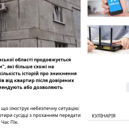
ської області продовжується
, які більше схожі на
кількість історій про зникнення
ів від квартир після довірених
омендують або дозволяють
а, що ілюструє небезпечну ситуацію:
ртири сусідці з проханням передати
КУЛІНАРІЯ
Час Пік.