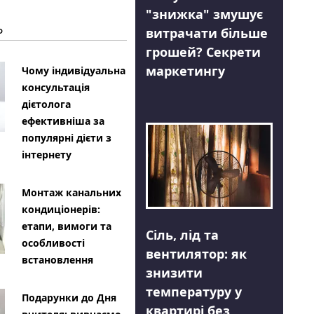
"знижка" змушує
Ь
витрачати більше
грошей? Секрети
маркетингу
Чому індивідуальна
консультація
дієтолога
ефективніша за
популярні дієти з
інтернету
Монтаж канальних
кондиціонерів:
етапи, вимоги та
Сіль, лід та
особливості
вентилятор: як
встановлення
знизити
температуру у
Подарунки до Дня
квартирі без