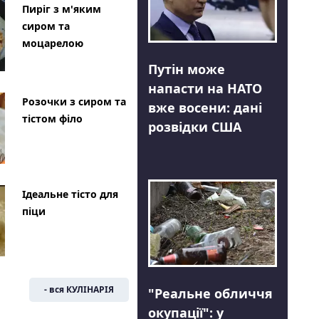
Пиріг з м'яким
сиром та
моцарелою
Путін може
напасти на НАТО
Розочки з сиром та
вже восени: дані
тістом філо
розвідки США
Ідеальне тісто для
піци
- вся КУЛІНАРІЯ
"Реальне обличчя
окупації": у