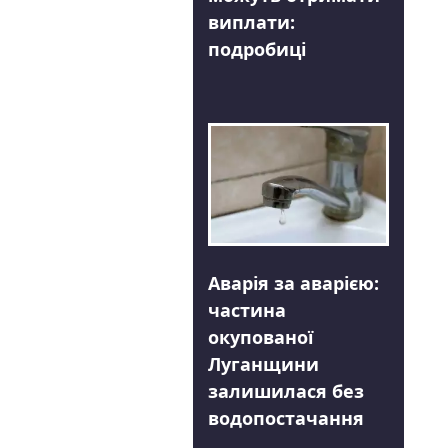
виплати:
подробиці
Аварія за аварією:
частина
окупованої
Луганщини
залишилася без
водопостачання