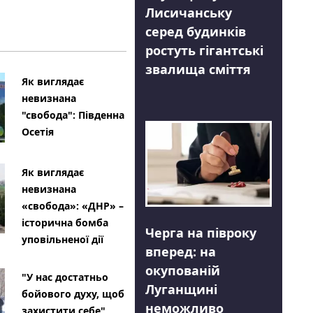
Лисичанську
серед будинків
ростуть гігантські
звалища сміття
Як виглядає
невизнана
"свобода": Південна
Осетія
Як виглядає
невизнана
«свобода»: «ДНР» –
історична бомба
Черга на півроку
уповільненої дії
вперед: на
окупованій
"У нас достатньо
Луганщині
бойового духу, щоб
неможливо
захистити себе"