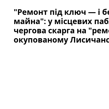
"Ремонт під ключ — і бе
майна": у місцевих паб
чергова скарга на "рем
окупованому Лисичан