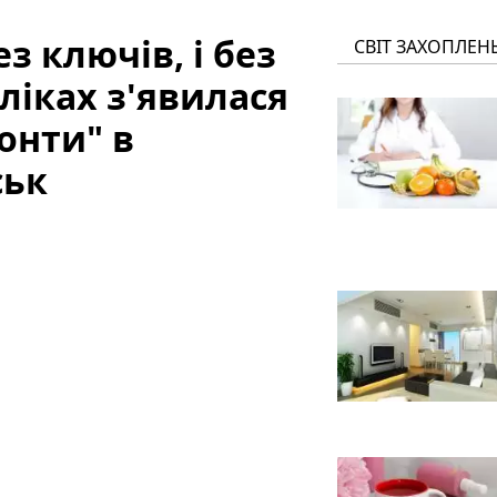
з ключів, і без
СВІТ ЗАХОПЛЕН
ліках з'явилася
онти" в
ськ