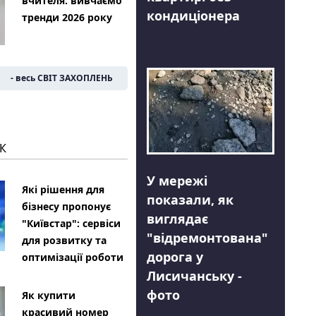
вчителя: вивчаємо
кондиціонера
тренди 2026 року
- весь СВІТ ЗАХОПЛЕНЬ
К
У мережі
Які рішення для
показали, як
бізнесу пропонує
виглядає
"Київстар": сервіси
"відремонтована"
для розвитку та
дорога у
оптимізації роботи
Лисичанську -
фото
Як купити
красивий номер