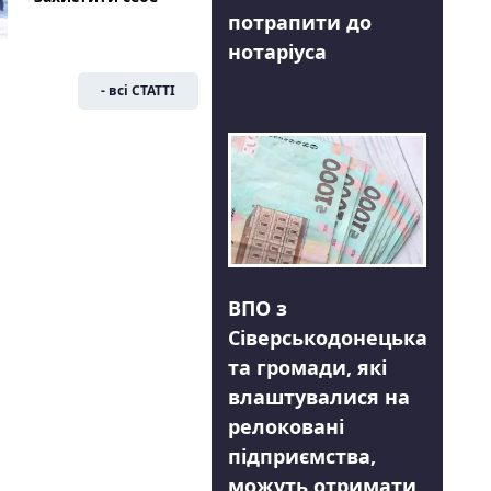
потрапити до
нотаріуса
- всі СТАТТІ
ВПО з
Сіверськодонецька
та громади, які
влаштувалися на
релоковані
підприємства,
можуть отримати