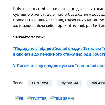
Крім того, жителі зазначають, що деякі з так зв
сумнівною репутацією, часто без жодного досвіду 
привозять з інших регіонів, і після виконання "р
залишаючи після себе порожні полиці, розбиті дв
Читайте також:
"Подарунок" від російської влади: Жителям "
включати до пенсійного стажу періоди роботи
У Лисичанську продовжується "націоналізація
Теги:
Спецтема
Луганська
Лисича