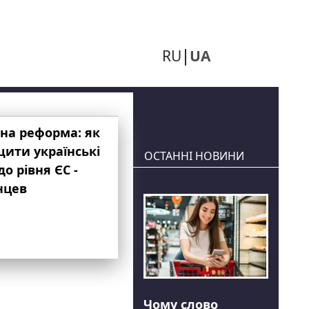
RU
UA
на реформа: як
ити українські
ОСТАННІ НОВИНИ
до рівня ЄС -
нцев
Чому слово