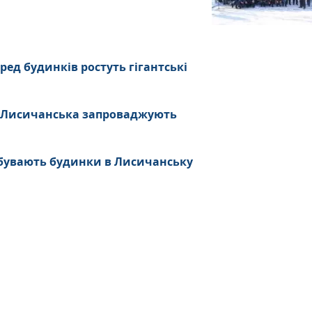
ред будинків ростуть гігантські
х Лисичанська запроваджують
ребувають будинки в Лисичанську