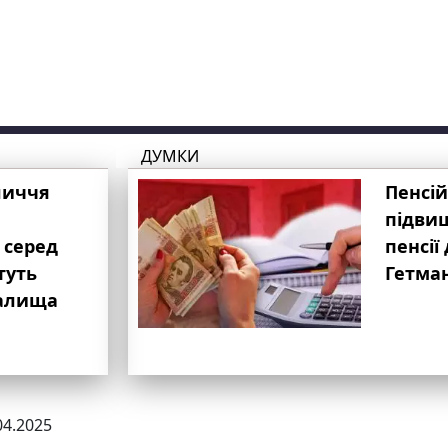
ДУМКИ
личчя
Пенсій
підвищ
 серед
пенсії 
туть
Гетма
валища
04.2025