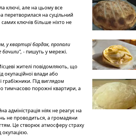
а ключі, але на цьому все
ра перетворилася на суцільний
і самих ключів більше ніхто не
ам, у квартирі бардак, пропали
е бачили",
- пишуть у мережі.
ісцеві жителі повідомляють, що
д окупаційної влади або
 грабіжники. Під виглядом
бо тимчасово порожні квартири, а
а адміністрація ніяк не реагує на
ань не проводиться, а громадяни
ттям. Це створює атмосферу страху
д окупацією.