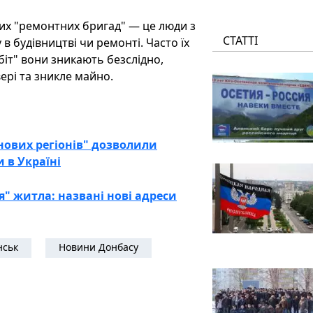
аних "ремонтних бригад" — це люди з
СТАТТІ
в будівництві чи ремонті. Часто їх
обіт" вони зникають безслідно,
ері та зникле майно.
нових регіонів" дозволили
 в Україні
" житла: названі нові адреси
нськ
Новини Донбасу