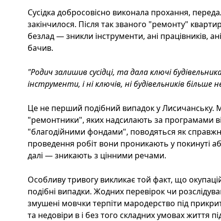
Сусідка добросовісно виконала прохання, передал
закінчилося. Після так званого "ремонту" кварти
безлад — зникли інструменти, ані працівників, ан
бачив.
"Родич залишив сусідці, та дала ключі будівельник
інструменти, і ні ключів, ні будівельників більше н
Це не перший подібний випадок у Лисичанську. М
"ремонтники", яких надсилають за програмами ві
"благодійними фондами", поводяться як справжні
проведення робіт вони проникають у покинуті а
далі — зникають з цінними речами.
Особливу тривогу викликає той факт, що окупаційн
подібні випадки. Жодних перевірок чи розслідув
змушені мовчки терпіти мародерство під прикри
та недовіри в і без того складних умовах життя пі