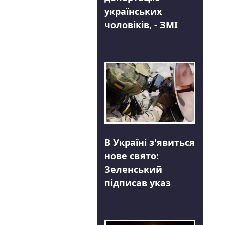
українських
чоловіків, - ЗМІ
В Україні з'явиться
нове свято:
Зеленський
підписав указ