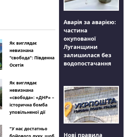
Аварія за аварією:
частина
окупованої
Як виглядає
Луганщини
невизнана
залишилася без
"свобода": Південна
водопостачання
Осетія
Як виглядає
невизнана
«свобода»: «ДНР» –
історична бомба
уповільненої дії
"У нас достатньо
Нові правила
бойового духу, щоб