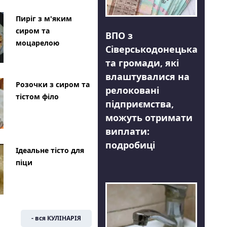
Пиріг з м'яким
сиром та
ВПО з
моцарелою
Сіверськодонецька
та громади, які
влаштувалися на
Розочки з сиром та
релоковані
тістом філо
підприємства,
можуть отримати
виплати:
подробиці
Ідеальне тісто для
піци
- вся КУЛІНАРІЯ