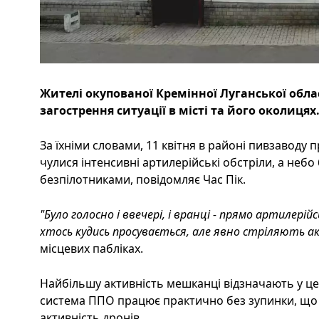
Жителі окупованої Кремінної Луганської обла
загострення ситуації в місті та його околицях
За їхніми словами, 11 квітня в районі пивзаводу 
чулися інтенсивні артилерійські обстріли, а неб
безпілотниками, повідомляє Час Пік.
"Було голосно і ввечері, і вранці - прямо артилері
хтось кудись просувається, але явно стріляють а
місцевих пабліках.
Найбільшу активність мешканці відзначають у цен
система ППО працює практично без зупинки, що 
активність дронів.