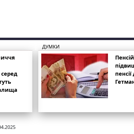
ДУМКИ
личчя
Пенсій
підвищ
 серед
пенсії 
туть
Гетма
валища
04.2025