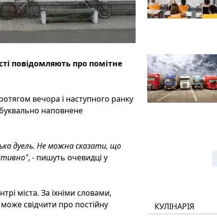
сті повідомляють про помітне
.
протягом вечора і наступного ранку
о буквально наповнене
йська дуель. Не можна сказати, що
ктивно"
, - пишуть очевидці у
трі міста. За їхніми словами,
може свідчити про постійну
КУЛІНАРІЯ