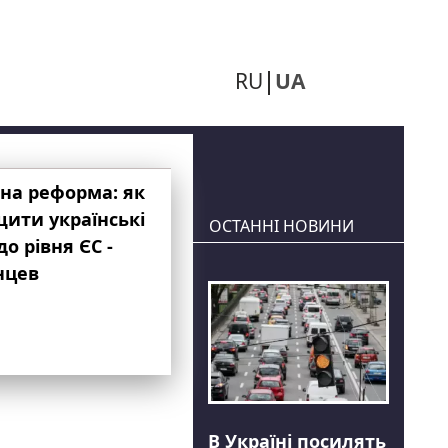
RU
UA
на реформа: як
ити українські
ОСТАННІ НОВИНИ
до рівня ЄС -
нцев
В Україні посилять