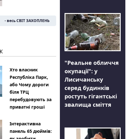
- весь СВІТ ЗАХОПЛЕНЬ
К
"Реальне обличчя
Хто власник
окупації": у
Республіка Парк,
Лисичанську
або Чому дороги
серед будинків
біля ТРЦ
ростуть гігантські
перебудовують за
звалища сміття
приватні гроші
Інтерактивна
панель 65 дюймів:
як зробити