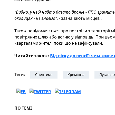
"Видно, у небі надто багато дронів - ППО гримить 
околицях - не знаємо"
, - зазначають місцеві.
Також повідомляється про постріли з території м
повітряних цілях або вогню у відповідь. При ць
кварталами жителі поки що не зафіксували.
Читайте також:
Від піску до пенсії: чим жив
Теги:
Спецтема
Кремінна
Лугансь
ПО ТЕМІ