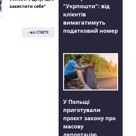
"Укрпошти": від
захистити себе"
клієнтів
вимагатимуть
податковий номер
- всі СТАТТІ
У Польщі
приготували
проєкт закону про
масову
депортацію