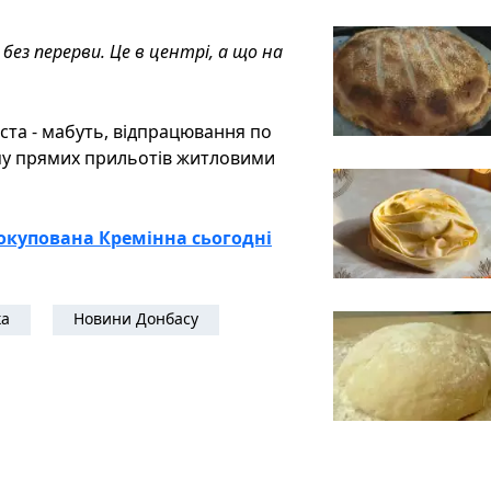
без перерви. Це в центрі, а що на
іста - мабуть, відпрацювання по
ому прямих прильотів житловими
е окупована Кремінна сьогодні
ка
Новини Донбасу