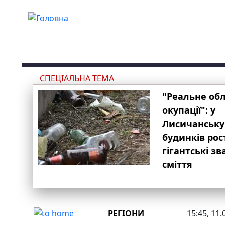
Перейти до основного вмісту
СПЕЦІАЛЬНА ТЕМА
"Реальне об
окупації": у
Лисичанську
будинків рос
гігантські з
сміття
РЕГІОНИ
15:45, 11.