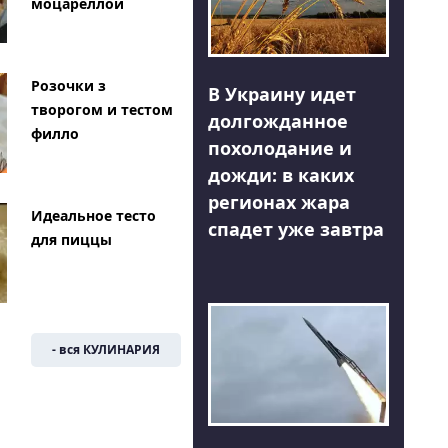
моцареллой
Розочки з
В Украину идет
творогом и тестом
долгожданное
филло
похолодание и
дожди: в каких
регионах жара
Идеальное тесто
спадет уже завтра
для пиццы
- вся КУЛИНАРИЯ