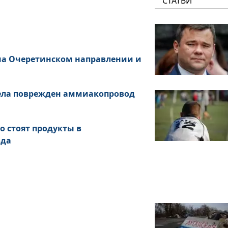
СТАТЬИ
 на Очеретинском направлении и
рела поврежден аммиакопровод
о стоят продукты в
ода