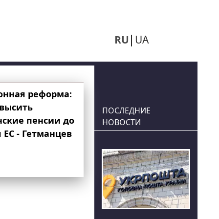
RU
UA
онная реформа:
овысить
ПОСЛЕДНИЕ
нские пенсии до
НОВОСТИ
 ЕС - Гетманцев