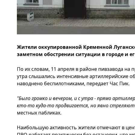
Жители оккупированной Кременной Луганск
заметном обострении ситуации в городе и ег
По их словам, 11 апреля в районе пивзавода на
утра слышались интенсивные артиллерийские об
наводнено беспилотниками, передает Час Пик.
"Было громко и вечером, и с утра - прямо артиллер
кто-то куда-то продвигается, но явно стреляют
местных пабликах.
Наибольшую активность жители отмечают в центр
ПВО работает практически без остановки, что м