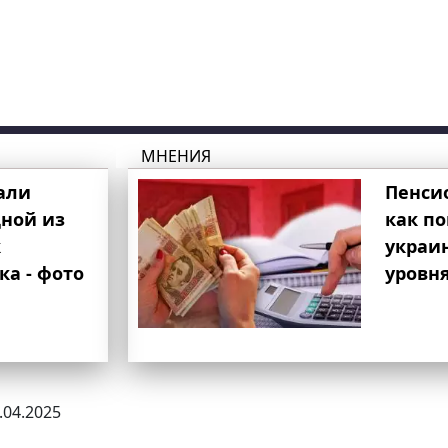
МНЕНИЯ
али
Пенси
ной из
как п
к
украи
ка - фото
уровня
1.04.2025