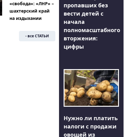
«свобода»: «ЛНР» –
пропавших без
шахтерский край
вести детей с
на издыхании
начала
полномасштабного
- все СТАТЬИ
вторжения:
цифры
Нужно ли платить
налоги с продажи
овощей из