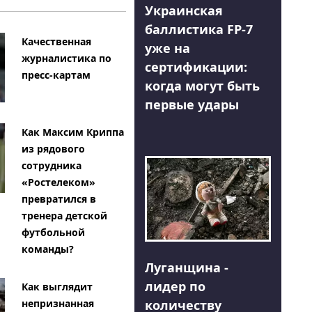
Украинская
баллистика FP-7
Качественная
уже на
журналистика по
сертификации:
пресс-картам
когда могут быть
первые удары
Как Максим Криппа
из рядового
сотрудника
«Ростелеком»
превратился в
тренера детской
футбольной
команды?
Луганщина -
лидер по
Как выглядит
количеству
непризнанная