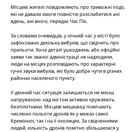
Місцеві жителі повідомляють про тривожні події,
які не давали змоги повністю розслабитися ані
вдень, ані вночі, передає Час Пік.
За словами очевидців, у нічний час у місті було
зафіксовано декілька вибухів, що свідчить про
прильоти. Хоча деталі ушкоджень або офіційні
заяви так званої адміністрації не надходили,
люди на місцях розповідають про характерні
гучні звуки вибухів, які було добре чути в різних
районах населеного пункту.
У денний час ситуація залишається не менш
напруженою: над містом активно кружляють
безпілотники. Місцеві мешканці помічають
численні польоти дронів як у межах самої
Кремінної, так і на її околицях. За свідченнями
людей, кількість дронів помітно збільшилася у