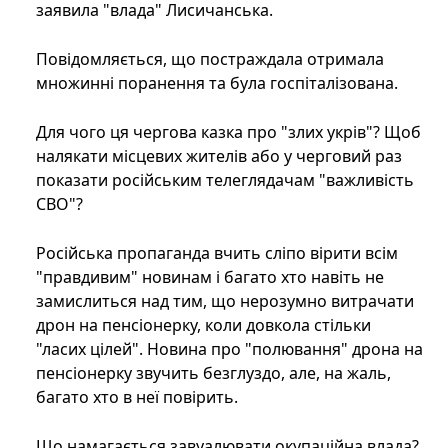
заявила "влада" Лисичанська.
Повідомляється, що постраждала отримала
множинні поранення та була госпіталізована.
Для чого ця чергова казка про "злих укрів"? Щоб
налякати місцевих жителів або у черговий раз
показати російським телеглядачам "важливість
СВО"?
Російська пропаганда вчить сліпо вірити всім
"правдивим" новинам і багато хто навіть не
замислиться над тим, що нерозумно витрачати
дрон на пенсіонерку, коли довкола стільки
"ласих цілей". Новина про "полювання" дрона на
пенсіонерку звучить безглуздо, але, на жаль,
багато хто в неї повірить.
Що намагається завуалювати окупаційна влада?