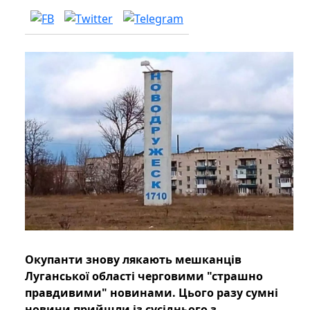
Окупанти знову лякають мешканців
Луганської області черговими "страшно
правдивими" новинами. Цього разу сумні
новини прийшли із сусіднього з