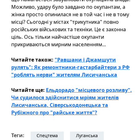
Можливо, удару було завдано по окупантам, а
жінка просто опинилася не в той час і не в тому
місці? Сьогодні у містах "трикутника" повно
російських військових та техніки. Це є законна
ціль. Ось тільки найчастіше окупанти
прикриваються мирним населенням...
Читайте також:
"Равшани і Джамшути
рулять": Як ремонтники-гастарбайтери з РФ
"роблять нерви" жителям Лисичанська
Читайте ще:
Ельдорадо "місцевого розливу".
Чи судилося здійснитися мріям жителів
Лисичанська, Сіверськодонецька та
Рубіжного про "райське життя"?
Теги:
Спецтема
Луганська