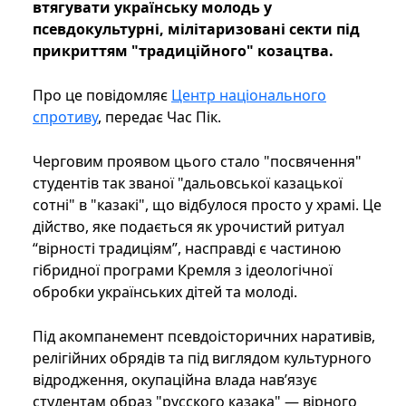
втягувати українську молодь у
псевдокультурні, мілітаризовані секти під
прикриттям "традиційного" козацтва.
Про це повідомляє
Центр національного
спротиву
, передає Час Пік.
Черговим проявом цього стало "посвячення"
студентів так званої "дальовської казацької
сотні" в "казакі", що відбулося просто у храмі. Це
дійство, яке подається як урочистий ритуал
“вірності традиціям”, насправді є частиною
гібридної програми Кремля з ідеологічної
обробки українських дітей та молоді.
Під акомпанемент псевдоісторичних наративів,
релігійних обрядів та під виглядом культурного
відродження, окупаційна влада нав’язує
студентам образ "русского казака" — вірного