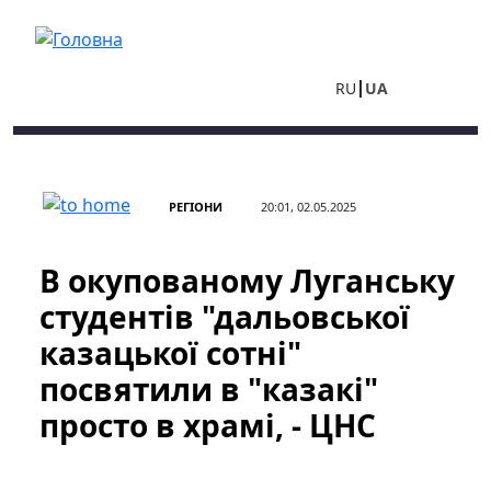
Перейти до основного вмісту
RU
UA
РЕГІОНИ
20:01, 02.05.2025
В окупованому Луганську
студентів "дальовської
казацької сотні"
посвятили в "казакі"
просто в храмі, - ЦНС