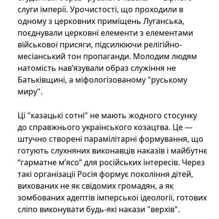
слуги імперії. Урочистості, що проходили в
одному з церковних приміщень Луганська,
поєднували церковні елементи з елементами
військової присяги, підсилюючи релігійно-
месіанський тон пропаганди. Молодим людям
натомість нав’язували образ служіння не
Батьківщині, а міфологізованому "руському
миру".
Ці "казацькі сотні" не мають жодного стосунку
до справжнього українського козацтва. Це —
штучно створені парамілітарні формування, що
готують слухняних виконавців наказів і майбутнє
“гарматне м’ясо” для російських інтересів. Через
такі організації Росія формує покоління дітей,
вихованих не як свідомих громадян, а як
зомбованих адептів імперської ідеології, готових
сліпо виконувати будь-які накази "верхів".