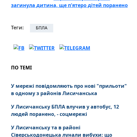
загинула дитина, ще п'ятеро дітей поранено
Теги:
БПЛА
ПО ТЕМІ
У мережі повідомляють про нові "прильоти"
в одному з районів Лисичанська
У Лисичанську БПЛА влучив у автобус, 12
людей поранено, - соцмережі
У Лисичанську та в районі
Сіверськодонецька лунали вибухи: що