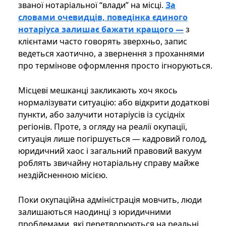
званої нотаріальної “влади” на місці.
За
словами очевидців, поведінка єдиного
нотаріуса залишає бажати кращого —
з
клієнтами часто говорять зверхньо, запис
ведеться хаотично, а звернення з проханнями
про термінове оформлення просто ігноруються.
Місцеві мешканці закликають хоч якось
нормалізувати ситуацію: або відкрити додаткові
пункти, або залучити нотаріусів із сусідніх
регіонів. Проте, з огляду на реалії окупації,
ситуація лише погіршується — кадровий голод,
юридичний хаос і загальний правовий вакуум
роблять звичайну нотаріальну справу майже
нездійсненною місією.
Поки окупаційна адміністрація мовчить, люди
залишаються наодинці з юридичними
проблемами, які перетворюються на реальні