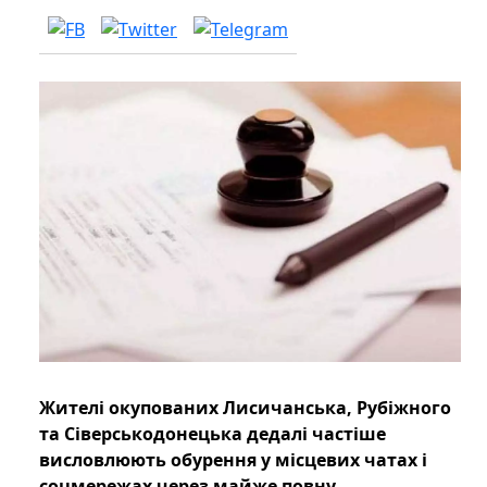
Жителі окупованих Лисичанська, Рубіжного
та Сіверськодонецька дедалі частіше
висловлюють обурення у місцевих чатах і
соцмережах через майже повну