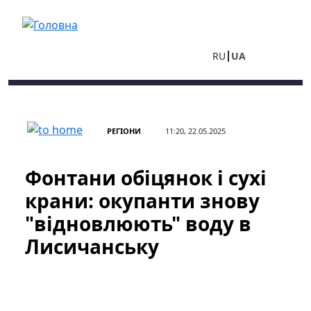
Перейти до основного вмісту
RU
UA
РЕГІОНИ
11:20, 22.05.2025
Фонтани обіцянок і сухі
крани: окупанти знову
"відновлюють" воду в
Лисичанську