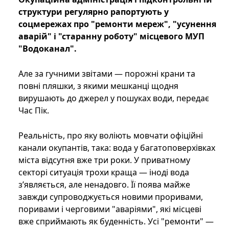
структури регулярно рапортують у
соцмережах про "ремонти мереж", "усунення
аварій" і "старанну роботу" місцевого МУП
"Водоканал".
Але за гучними звітами — порожні крани та
повні пляшки, з якими мешканці щодня
вирушають до джерел у пошуках води, передає
Час Пік.
Реальність, про яку воліють мовчати офіційні
канали окупантів, така: вода у багатоповерхівках
міста відсутня вже три роки. У приватному
секторі ситуація трохи краща — іноді вода
з’являється, але ненадовго. Її поява майже
завжди супроводжується новими проривами,
поривами і черговими "аваріями", які місцеві
вже сприймають як буденність. Усі "ремонти" —