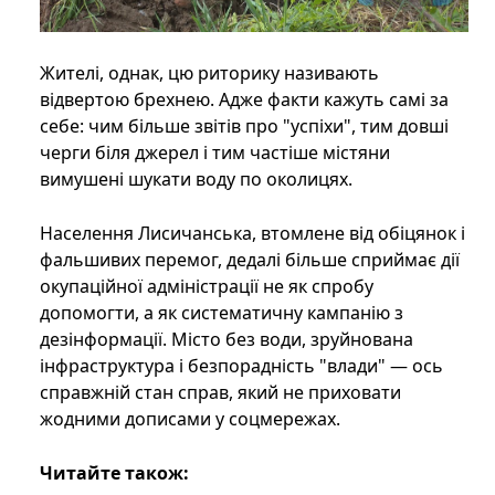
Жителі, однак, цю риторику називають
відвертою брехнею. Адже факти кажуть самі за
себе: чим більше звітів про "успіхи", тим довші
черги біля джерел і тим частіше містяни
вимушені шукати воду по околицях.
Населення Лисичанська, втомлене від обіцянок і
фальшивих перемог, дедалі більше сприймає дії
окупаційної адміністрації не як спробу
допомогти, а як систематичну кампанію з
дезінформації. Місто без води, зруйнована
інфраструктура і безпорадність "влади" — ось
справжній стан справ, який не приховати
жодними дописами у соцмережах.
Читайте також: