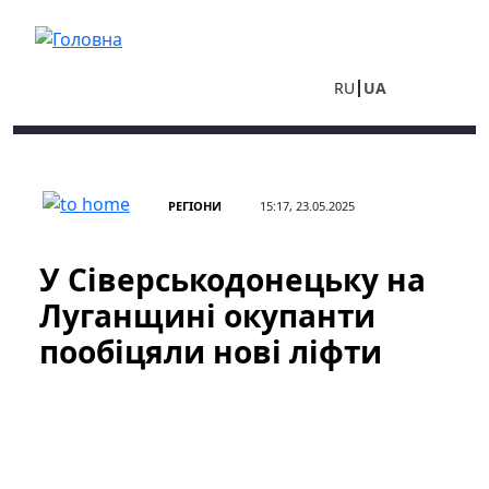
Перейти до основного вмісту
RU
UA
РЕГІОНИ
15:17, 23.05.2025
У Сіверськодонецьку на
Луганщині окупанти
пообіцяли нові ліфти