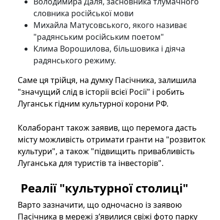
Володимира Даля, засновника тлумачного
словника російської мови
Михайла Матусовського, якого називає
"радянським російським поетом"
Клима Ворошилова, більшовика і діяча
радянського режиму.
Саме ця трійця, на думку Пасічника, залишила
"значущий слід в історії всієї Росії" і робить
Луганськ гідним культурної корони РФ.
Колаборант також заявив, що перемога дасть
місту можливість отримати гранти на "розвиток
культури", а також "підвищить привабливість
Луганська для туристів та інвесторів".
Реалії "культурної столиці"
Варто зазначити, що одночасно із заявою
Пасічника в мережі з’явилися свіжі фото парку