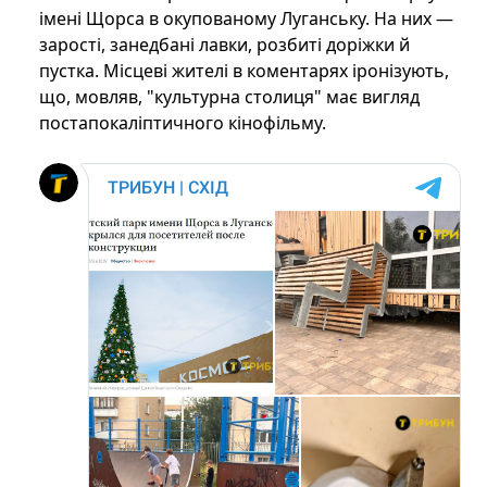
імені Щорса в окупованому Луганську. На них —
зарості, занедбані лавки, розбиті доріжки й
пустка. Місцеві жителі в коментарях іронізують,
що, мовляв, "культурна столиця" має вигляд
постапокаліптичного кінофільму.