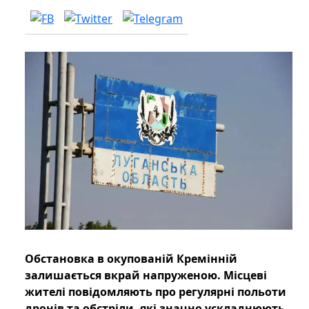
Обстановка в окупованій Кремінній
залишається вкрай напруженою. Місцеві
жителі повідомляють про регулярні польоти
дронів та обстріли, які значно ускладнюють