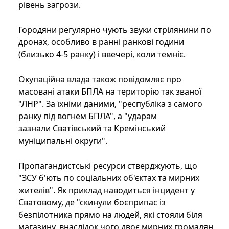
рівень загрози.
Городяни регулярно чують звуки стрілянини по
дронах, особливо в ранні ранкові години
(близько 4-5 ранку) і ввечері, коли темніє.
Окупаційна влада також повідомляє про
масовані атаки БПЛА на територію так званої
"ЛНР". За їхніми даними, "республіка з самого
ранку під вогнем БПЛА", а "ударам
зазнали Сватівський та Кремінський
муніципальні округи".
Пропагандистські ресурси стверджують, що
"ЗСУ б'ють по соціальних об'єктах та мирних
жителів". Як приклад наводиться інцидент у
Сватовому, де "скинули боєприпас із
безпілотника прямо на людей, які стояли біля
магазину, внаслідок чого двоє мирних громадян