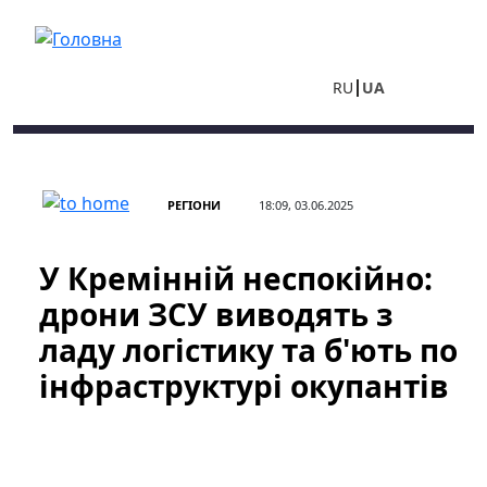
Перейти до основного вмісту
RU
UA
РЕГІОНИ
18:09, 03.06.2025
У Кремінній неспокійно:
дрони ЗСУ виводять з
ладу логістику та б'ють по
інфраструктурі окупантів