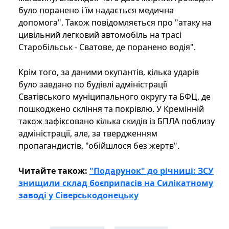
було поранено і їм надається медична
допомога". Також повідомляється про "атаку на
цивільний легковий автомобіль на трасі
Старобільськ - Сватове, де поранено водія".
Крім того, за даними окупантів, кілька ударів
було завдано по будівлі адміністрації
Сватівського муніципального округу та БФЦ, де
пошкоджено скління та покрівлю. У Кремінній
також зафіксовано кілька скидів із БПЛА поблизу
адміністрації, але, за твердженням
пропагандистів, "обійшлося без жертв".
Читайте також:
"Подарунок" до річниці: ЗСУ
знищили склад боєприпасів на Силікатному
заводі у Сіверськодонецьку