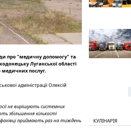
ади про "медичну допомогу" та
ькодонецьку Луганської області
о медичних послуг.
ькової адміністрації Олексій
Росії не вирішують системних
ють збільшення кількості
кі фахівці приймають раз на тиждень
КУЛІНАРІЯ