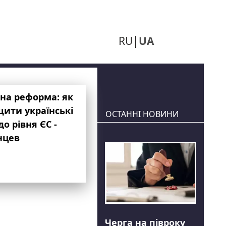
RU
UA
на реформа: як
ити українські
ОСТАННІ НОВИНИ
до рівня ЄС -
нцев
Черга на півроку