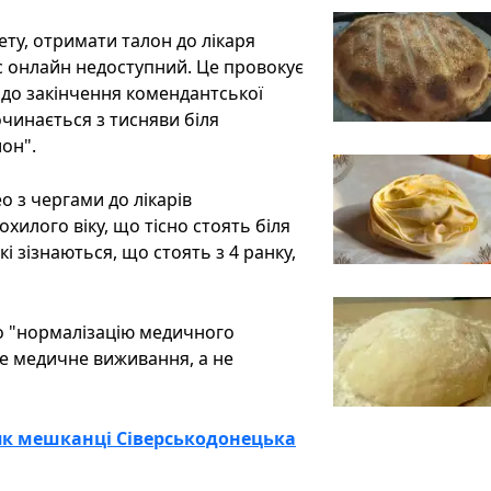
нету, отримати талон до лікаря
с онлайн недоступний. Це провокує
е до закінчення комендантської
инається з тисняви ​​біля
лон".
 з чергами до лікарів
охилого віку, що тісно стоять біля
і зізнаються, що стоять з 4 ранку,
ро "нормалізацію медичного
це медичне виживання, а не
 як мешканці Сіверськодонецька