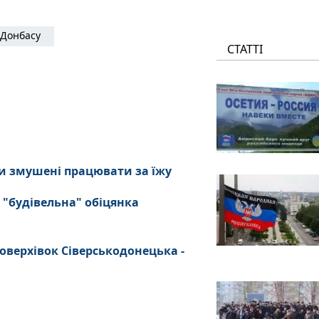
Донбасу
СТАТТІ
и змушені працювати за їжу
 "будівельна" обіцянка
оверхівок Сіверськодонецька -