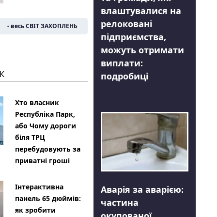
влаштувалися на
релоковані
- весь СВІТ ЗАХОПЛЕНЬ
підприємства,
можуть отримати
виплати:
К
подробиці
Хто власник
Республіка Парк,
або Чому дороги
біля ТРЦ
перебудовують за
приватні гроші
Інтерактивна
Аварія за аварією:
панель 65 дюймів:
частина
як зробити
окупованої