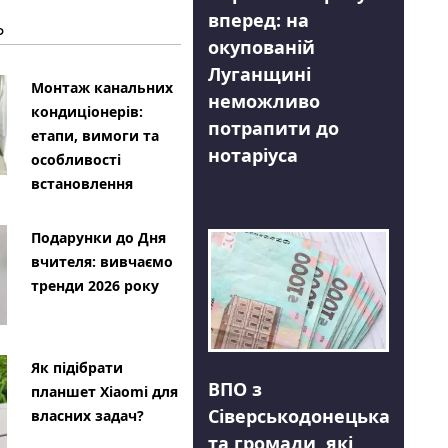
вперед: на
Ь
окупованій
Луганщині
Монтаж канальних
неможливо
кондиціонерів:
потрапити до
етапи, вимоги та
нотаріуса
особливості
встановлення
Подарунки до Дня
вчителя: вивчаємо
тренди 2026 року
Як підібрати
ВПО з
планшет Xiaomi для
Сіверськодонецька
власних задач?
та громади, які