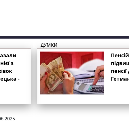
ДУМКИ
казали
Пенсій
ієї з
підвищ
хівок
пенсії 
ецька -
Гетма
06.2025