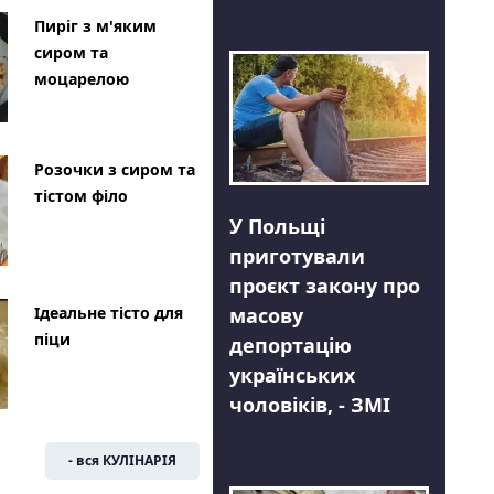
Пиріг з м'яким
сиром та
моцарелою
Розочки з сиром та
тістом філо
У Польщі
приготували
проєкт закону про
Ідеальне тісто для
масову
піци
депортацію
українських
чоловіків, - ЗМІ
- вся КУЛІНАРІЯ