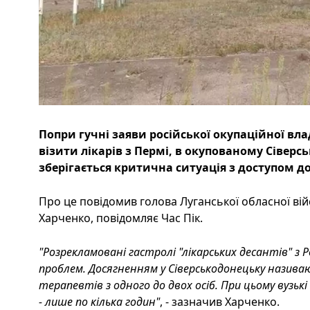
Попри гучні заяви російської окупаційної вл
візити лікарів з Пермі, в окупованому Сіверс
зберігається критична ситуація з доступом д
Про це повідомив голова Луганської обласної війс
Харченко, повідомляє Час Пік.
"Розрекламовані гастролі "лікарських десантів" з 
проблем. Досягненням у Сіверськодонецьку назива
терапевтів з одного до двох осіб. При цьому вузь
- лише по кілька годин"
, - зазначив Харченко.