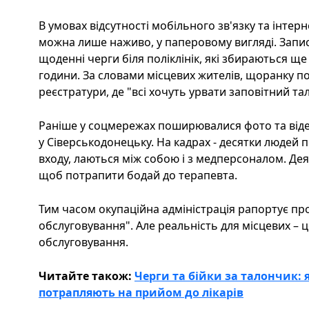
В умовах відсутності мобільного зв'язку та інтер
можна лише наживо, у паперовому вигляді. Запи
щоденні черги біля поліклінік, які збираються щ
години. За словами місцевих жителів, щоранку поч
реєстратури, де "всі хочуть урвати заповітний та
Раніше у соцмережах поширювалися фото та відео
у Сіверськодонецьку. На кадрах - десятки людей п
входу, лаються між собою і з медперсоналом. Деяк
щоб потрапити бодай до терапевта.
Тим часом окупаційна адміністрація рапортує п
обслуговування". Але реальність для місцевих – 
обслуговування.
Читайте також:
Черги та бійки за талончик:
потрапляють на прийом до лікарів