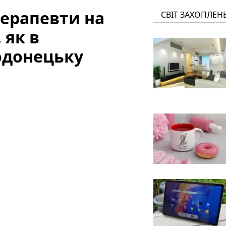
терапевти на
СВІТ ЗАХОПЛЕН
 як в
одонецьку