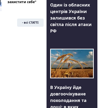
захистити себе"
Один із обласних
центрів України
залишився без
- всі СТАТТІ
світла після атаки
РФ
В Україну йде
довгоочікуване
похолодання та
дощі: в яких