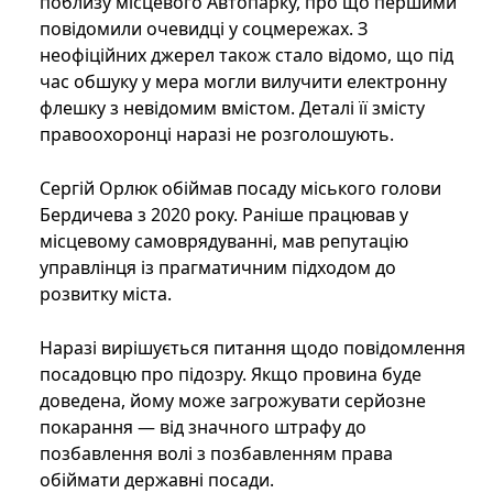
поблизу місцевого Автопарку, про що першими
повідомили очевидці у соцмережах. З
неофіційних джерел також стало відомо, що під
час обшуку у мера могли вилучити електронну
флешку з невідомим вмістом. Деталі її змісту
правоохоронці наразі не розголошують.
Сергій Орлюк обіймав посаду міського голови
Бердичева з 2020 року. Раніше працював у
місцевому самоврядуванні, мав репутацію
управлінця із прагматичним підходом до
розвитку міста.
Наразі вирішується питання щодо повідомлення
посадовцю про підозру. Якщо провина буде
доведена, йому може загрожувати серйозне
покарання — від значного штрафу до
позбавлення волі з позбавленням права
обіймати державні посади.