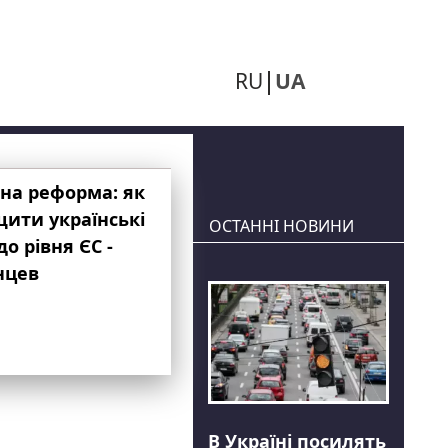
RU
UA
на реформа: як
ити українські
ОСТАННІ НОВИНИ
до рівня ЄС -
нцев
В Україні посилять