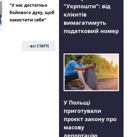
"У нас достатньо
"Укрпошти": від
бойового духу, щоб
клієнтів
захистити себе"
вимагатимуть
податковий номер
- всі СТАТТІ
У Польщі
приготували
проєкт закону про
масову
депортацію