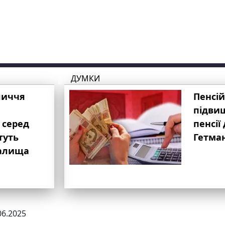
ДУМКИ
личчя
Пенсій
підвищ
 серед
пенсії 
туть
Гетма
валища
06.2025