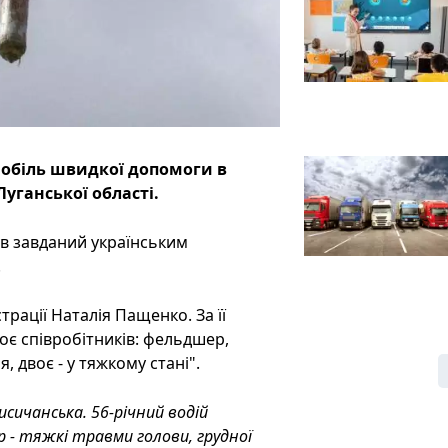
мобіль швидкої допомоги в
уганської області.
ув завданий українським
.
рації Наталія Пащенко. За її
оє співробітників: фельдшер,
 двоє - у тяжкому стані".
сичанська. 56-річний водій
 - тяжкі травми голови, грудної