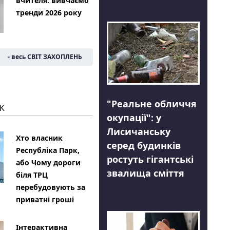
вчителя: вивчаємо
тренди 2026 року
- весь СВІТ ЗАХОПЛЕНЬ
"Реальне обличчя
К
окупації": у
Лисичанську
Хто власник
серед будинків
Республіка Парк,
ростуть гігантські
або Чому дороги
звалища сміття
біля ТРЦ
перебудовують за
приватні гроші
Інтерактивна