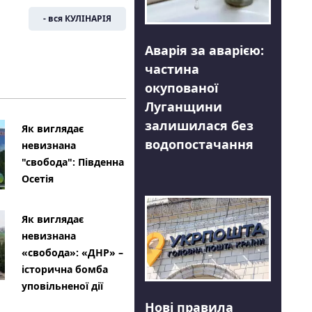
- вся КУЛІНАРІЯ
Аварія за аварією:
частина
окупованої
Луганщини
залишилася без
Як виглядає
водопостачання
невизнана
"свобода": Південна
Осетія
Як виглядає
невизнана
«свобода»: «ДНР» –
історична бомба
уповільненої дії
Нові правила