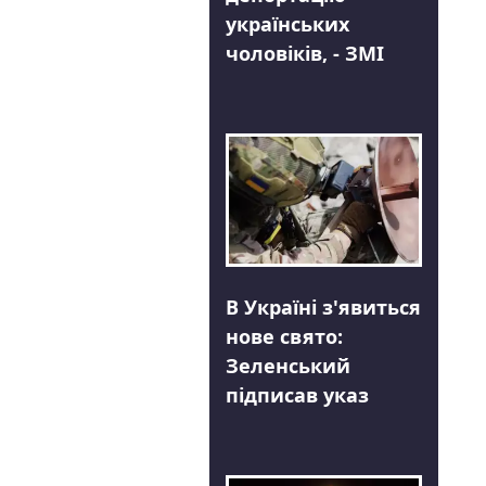
українських
чоловіків, - ЗМІ
В Україні з'явиться
нове свято:
Зеленський
підписав указ