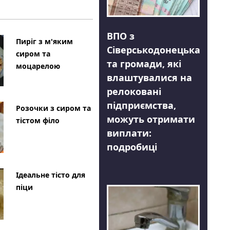
ВПО з
Пиріг з м'яким
Сіверськодонецька
сиром та
та громади, які
моцарелою
влаштувалися на
релоковані
підприємства,
Розочки з сиром та
можуть отримати
тістом філо
виплати:
подробиці
Ідеальне тісто для
піци