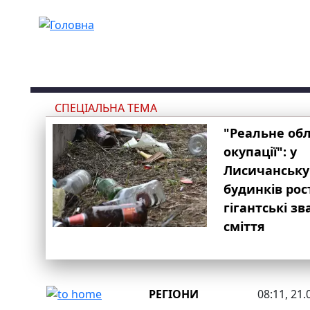
Перейти до основного вмісту
СПЕЦІАЛЬНА ТЕМА
"Реальне об
окупації": у
Лисичанську
будинків рос
гігантські з
сміття
РЕГІОНИ
08:11, 21.