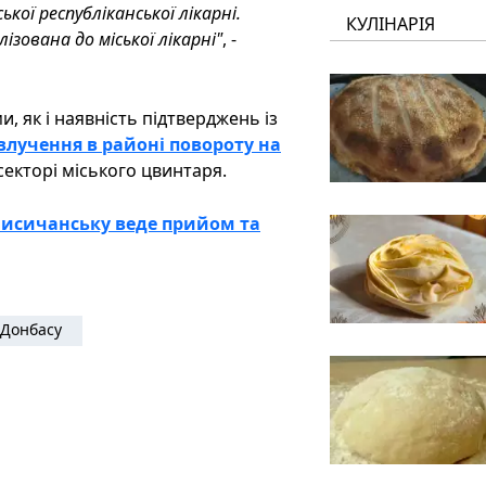
кої республіканської лікарні.
КУЛІНАРІЯ
зована до міської лікарні"
, -
 як і наявність підтверджень із
влучення в районі повороту на
 секторі міського цвинтаря.
Лисичанську веде прийом та
Донбасу