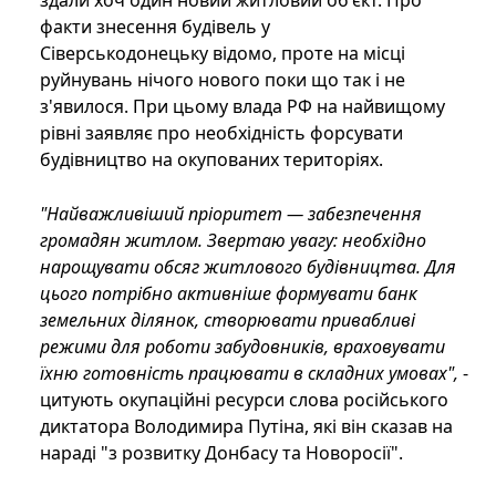
здали хоч один новий житловий об'єкт. Про
факти знесення будівель у
Сіверськодонецьку відомо, проте на місці
руйнувань нічого нового поки що так і не
з'явилося. При цьому влада РФ на найвищому
рівні заявляє про необхідність форсувати
будівництво на окупованих територіях.
"Найважливіший пріоритет — забезпечення
громадян житлом. Звертаю увагу: необхідно
нарощувати обсяг житлового будівництва. Для
цього потрібно активніше формувати банк
земельних ділянок, створювати привабливі
режими для роботи забудовників, враховувати
їхню готовність працювати в складних умовах",
-
цитують окупаційні ресурси слова російського
диктатора Володимира Путіна, які він сказав на
нараді "з розвитку Донбасу та Новоросії".