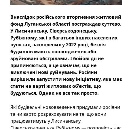
Внаслідок російського вторгнення житловий
фонд Луганської області постраждав суттєво.
У Лисичанську, Сіверськодонецьку,
Рубіжному, як і в багатьох інших населених
пунктах, захоплених у 2022 році, безліч
будинків мають пошкодження або
зруйновані обстрілами. І бойові дії не
припиняються, а це означає, що не
виключені нові руйнувань. Росіяни
вирішили запустити нову ініціативу, яка має
стати на варті житлових об'єктів, що
будуються. Однак не все так просто.
Які будівельні нововведення придумали росіяни
та чи варто розраховувати на те, що вони
працюватимуть у Лисичанську,
Сіверськодонецьку, Рубіжному — розповість Час