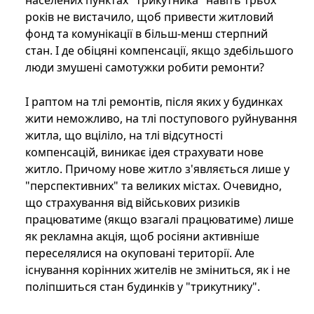
населених пунктах "трикутника" навіть трьох
років не вистачило, щоб привести житловий
фонд та комунікації в більш-менш стерпний
стан. І де обіцяні компенсації, якщо здебільшого
люди змушені самотужки робити ремонти?
І раптом на тлі ремонтів, після яких у будинках
жити неможливо, на тлі поступового руйнування
житла, що вціліло, на тлі відсутності
компенсацій, виникає ідея страхувати нове
житло. Причому нове житло з'являється лише у
"перспективних" та великих містах. Очевидно,
що страхування від військових ризиків
працюватиме (якщо взагалі працюватиме) лише
як рекламна акція, щоб росіяни активніше
переселялися на окуповані території. Але
існування корінних жителів не зміниться, як і не
поліпшиться стан будинків у "трикутнику".