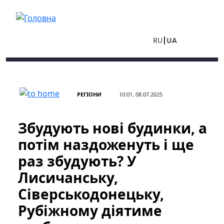
Перейти до основного вмісту
RU
UA
РЕГІОНИ
10:01, 08.07.2025
Збудують нові будинки, а
потім наздоженуть і ще
раз збудують? У
Лисичанську,
Сіверськодонецьку,
Рубіжному діятиме