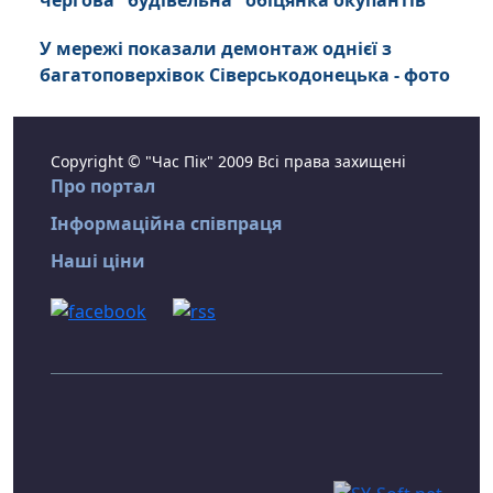
чергова "будівельна" обіцянка окупантів
У мережі показали демонтаж однієї з
багатоповерхівок Сіверськодонецька - фото
Copyright © "Час Пік" 2009 Всі права захищені
Про портал
Інформаційна співпраця
Наші ціни