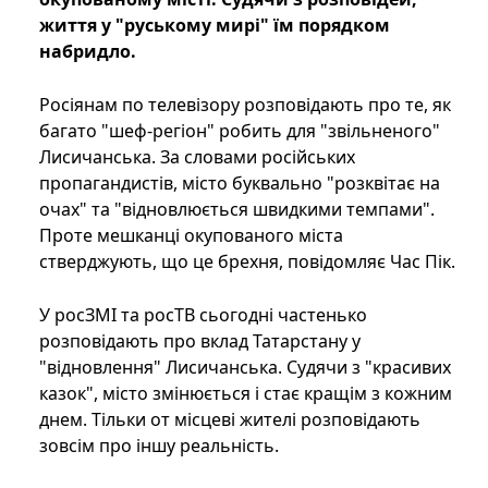
життя у "руському мирі" їм порядком
набридло.
Росіянам по телевізору розповідають про те, як
багато "шеф-регіон" робить для "звільненого"
Лисичанська. За словами російських
пропагандистів, місто буквально "розквітає на
очах" та "відновлюється швидкими темпами".
Проте мешканці окупованого міста
стверджують, що це брехня, повідомляє Час Пік.
У росЗМІ та росТВ сьогодні частенько
розповідають про вклад Татарстану у
"відновлення" Лисичанська. Судячи з "красивих
казок", місто змінюється і стає кращім з кожним
днем. Тільки от місцеві жителі розповідають
зовсім про іншу реальність.