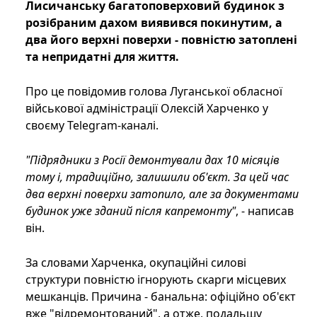
Лисичанську багатоповерховий будинок з
розібраним дахом виявився покинутим, а
два його верхні поверхи - повністю затоплені
та непридатні для життя.
Про це повідомив голова Луганської обласної
військової адміністрації Олексій Харченко у
своєму Telegram-каналі.
"Підрядники з Росії демонтували дах 10 місяців
тому і, традиційно, залишили об'єкт. За цей час
два верхні поверхи затопило, але за документами
будинок уже зданий після капремонту"
, - написав
він.
За словами Харченка, окупаційні силові
структури повністю ігнорують скарги місцевих
мешканців. Причина - банальна: офіційно об'єкт
вже "відремонтований", а отже, подальшу