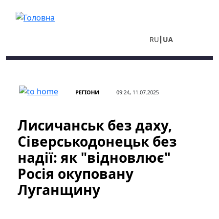
Перейти до основного вмісту
RU
UA
РЕГІОНИ
09:24, 11.07.2025
Лисичанськ без даху,
Сіверськодонецьк без
надії: як "відновлює"
Росія окуповану
Луганщину