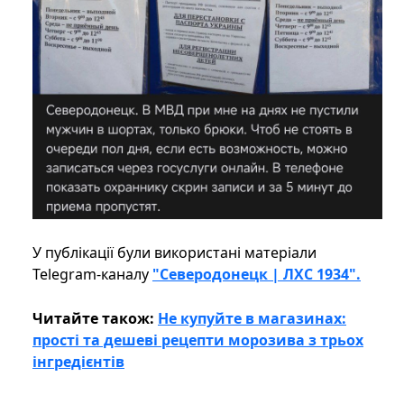
У публікації були використані матеріали
Telegram-каналу
"Северодонецк | ЛХС 1934".
Читайте також:
Не купуйте в магазинах:
прості та дешеві рецепти морозива з трьох
інгредієнтів