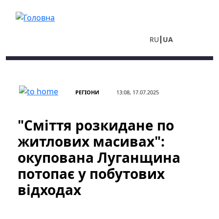
Перейти до основного вмісту
RU
UA
РЕГІОНИ
13:08, 17.07.2025
"Сміття розкидане по
житлових масивах":
окупована Луганщина
потопає у побутових
відходах