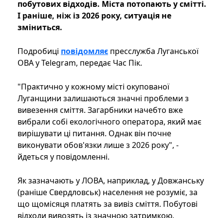
побутових відходів. Міста потопають у смітті.
І раніше, ніж із 2026 року, ситуація не
зміниться.
Подробиці
повідомляє
пресслужба Луганської
ОВА у Telegram, передає Час Пік.
"Практично у кожному місті окупованої
Луганщини залишаються значні проблеми з
вивезення сміття. Загарбники начебто вже
вибрали собі екологічного оператора, який має
вирішувати ці питання. Однак він почне
виконувати обов'язки лише з 2026 року", -
йдеться у повідомленні.
Як зазначають у ЛОВА, наприклад, у Довжанську
(раніше Свердловськ) населення не розуміє, за
що щомісяця платять за вивіз сміття. Побутові
відходи вивозять із значною затримкою.