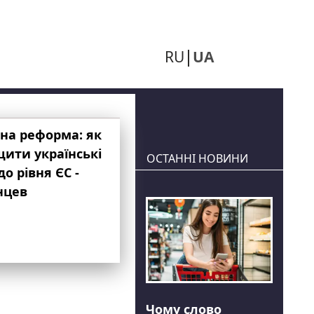
RU
UA
на реформа: як
ити українські
ОСТАННІ НОВИНИ
до рівня ЄС -
нцев
Чому слово