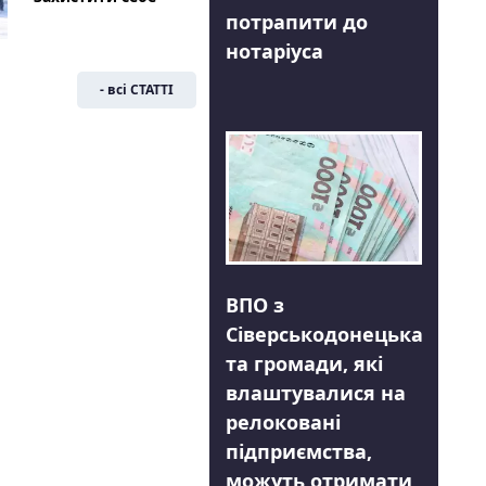
потрапити до
нотаріуса
- всі СТАТТІ
ВПО з
Сіверськодонецька
та громади, які
влаштувалися на
релоковані
підприємства,
можуть отримати