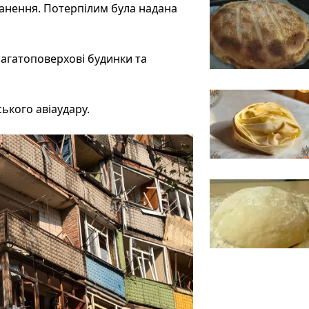
ранення. Потерпілим була надана
агатоповерхові будинки та
ького авіаудару.