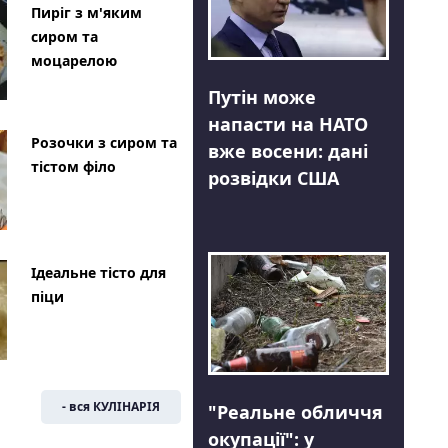
Пиріг з м'яким
сиром та
моцарелою
Путін може
напасти на НАТО
Розочки з сиром та
вже восени: дані
тістом філо
розвідки США
Ідеальне тісто для
піци
- вся КУЛІНАРІЯ
"Реальне обличчя
окупації": у