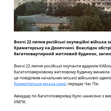
Вночі 22 липня російські окупаційні війська 
Краматорську на Донеччині. Внаслідок обст
багатоквартирний житловий будинок, загин
Вночі 22 липня російські окупанти вдарили КАБо
багатоповерховому житловому будинку виникла п
це повідомив начальник міської військової адмін
Краматорська міська рада
, передає Час Пік.
Авіаудар по багатоповерхівці було нанесено з в
УМПК.