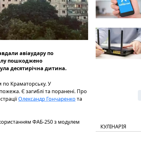
завдали авіаудару по
рілу пошкоджено
ула десятирічна дитина.
м по Краматорську. У
ожежа. Є загиблі та поранені. Про
істрації
Олександр Гончаренко
та
икористанням ФАБ-250 з модулем
КУЛІНАРІЯ