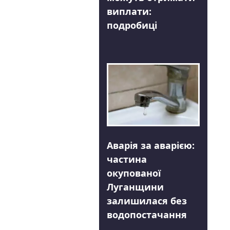
виплати:
подробиці
Аварія за аварією:
частина
окупованої
Луганщини
залишилася без
водопостачання