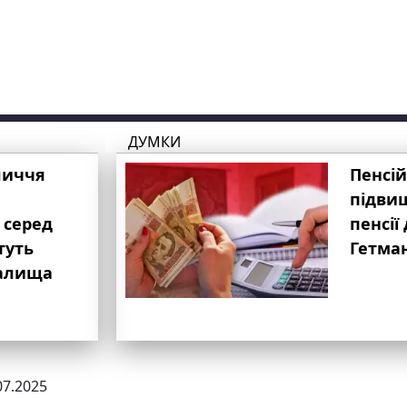
ДУМКИ
личчя
Пенсій
підвищ
 серед
пенсії 
туть
Гетма
валища
07.2025