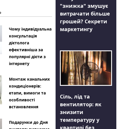
"знижка" змушує
Ь
витрачати більше
грошей? Секрети
маркетингу
Чому індивідуальна
консультація
дієтолога
ефективніша за
популярні дієти з
інтернету
Монтаж канальних
кондиціонерів:
етапи, вимоги та
Сіль, лід та
особливості
вентилятор: як
встановлення
знизити
температуру у
Подарунки до Дня
квартирі без