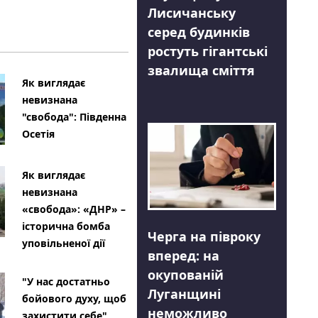
Лисичанську
серед будинків
ростуть гігантські
звалища сміття
Як виглядає
невизнана
"свобода": Південна
Осетія
Як виглядає
невизнана
«свобода»: «ДНР» –
історична бомба
Черга на півроку
уповільненої дії
вперед: на
окупованій
"У нас достатньо
Луганщині
бойового духу, щоб
неможливо
захистити себе"