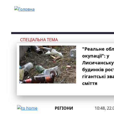
Перейти до основного вмісту
СПЕЦІАЛЬНА ТЕМА
"Реальне об
окупації": у
Лисичанську
будинків рос
гігантські з
сміття
РЕГІОНИ
10:48, 22.