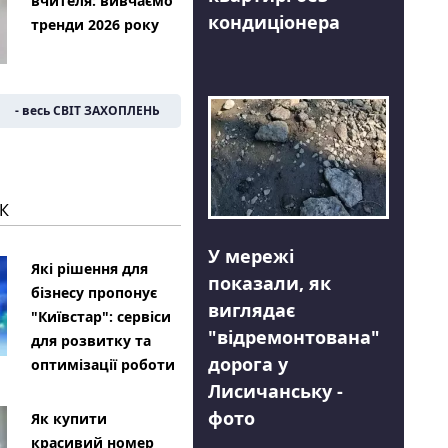
вчителя: вивчаємо
кондиціонера
тренди 2026 року
- весь СВІТ ЗАХОПЛЕНЬ
К
У мережі
Які рішення для
показали, як
бізнесу пропонує
виглядає
"Київстар": сервіси
"відремонтована"
для розвитку та
дорога у
оптимізації роботи
Лисичанську -
фото
Як купити
красивий номер