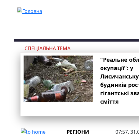
Перейти до основного вмісту
СПЕЦІАЛЬНА ТЕМА
"Реальне об
окупації": у
Лисичанську
будинків рос
гігантські з
сміття
РЕГІОНИ
07:57, 31.