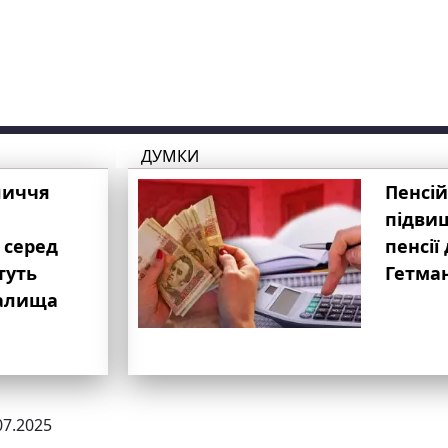
ДУМКИ
личчя
Пенсій
підвищ
 серед
пенсії 
туть
Гетма
валища
07.2025