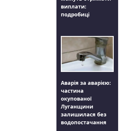
виплати:
подробиці
Аварія за аварією:
частина
окупованої
Луганщини
залишилася без
водопостачання