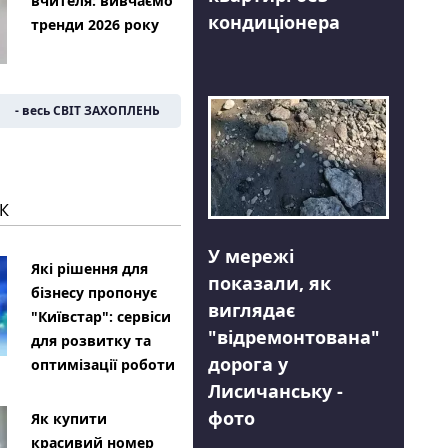
вчителя: вивчаємо
кондиціонера
тренди 2026 року
- весь СВІТ ЗАХОПЛЕНЬ
К
У мережі
Які рішення для
показали, як
бізнесу пропонує
виглядає
"Київстар": сервіси
"відремонтована"
для розвитку та
дорога у
оптимізації роботи
Лисичанську -
фото
Як купити
красивий номер