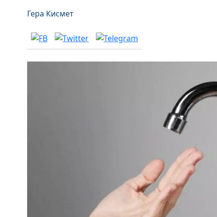
Гера Кисмет