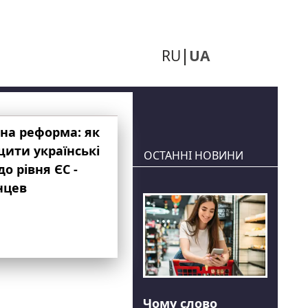
RU
UA
на реформа: як
ити українські
ОСТАННІ НОВИНИ
до рівня ЄС -
нцев
Чому слово