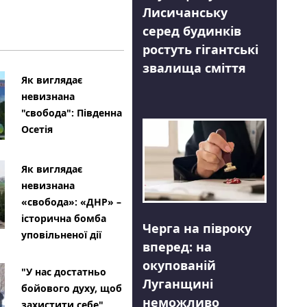
Лисичанську
серед будинків
ростуть гігантські
звалища сміття
Як виглядає
невизнана
"свобода": Південна
Осетія
Як виглядає
невизнана
«свобода»: «ДНР» –
історична бомба
Черга на півроку
уповільненої дії
вперед: на
окупованій
"У нас достатньо
Луганщині
бойового духу, щоб
неможливо
захистити себе"