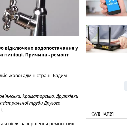
ово відключено водопостачання у
тянтинівці. Причина - ремонт
ійськової адміністрації Вадим
лов'янська, Краматорська, Дружківки
агістральної труби Другого
і.
КУЛІНАРІЯ
ься після завершення ремонтних