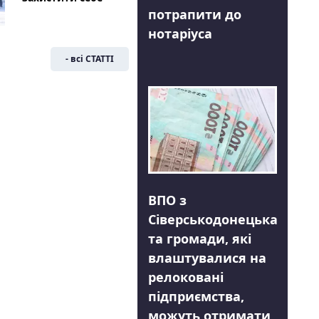
потрапити до
нотаріуса
- всі СТАТТІ
ВПО з
Сіверськодонецька
та громади, які
влаштувалися на
релоковані
підприємства,
можуть отримати