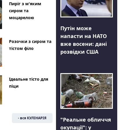
Пиріг з м'яким
сиром та
моцарелою
Путін може
напасти на НАТО
Розочки з сиром та
вже восени: дані
тістом філо
розвідки США
Ідеальне тісто для
піци
- вся КУЛІНАРІЯ
"Реальне обличчя
окупації": у