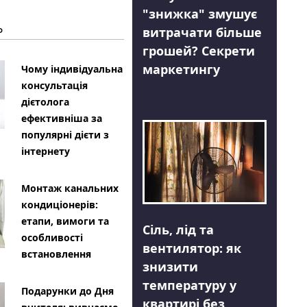
"знижка" змушує
Ь
витрачати більше
грошей? Секрети
маркетингу
Чому індивідуальна
консультація
дієтолога
ефективніша за
популярні дієти з
інтернету
Монтаж канальних
кондиціонерів:
етапи, вимоги та
Сіль, лід та
особливості
вентилятор: як
встановлення
знизити
температуру у
Подарунки до Дня
квартирі без