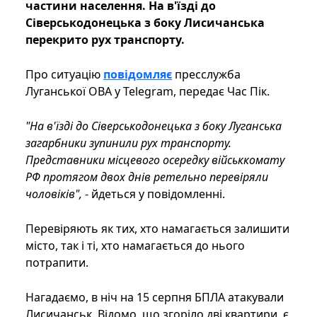
частини населення. На в'їзді до
Сіверськодонецька з боку Лисичанська
перекрито рух транспорту.
Про ситуацію
повідомляє
пресслужба
Луганської ОВА у Telegram, передає Час Пік.
"На в'їзді до Сіверськодонецька з боку Луганська
загарбники зупинили рух транспорту.
Представники місцевого осередку військкомату
РФ протягом двох днів ретельно перевіряли
чоловіків",
- йдеться у повідомленні.
Перевіряють як тих, хто намагається залишити
місто, так і ті, хто намагається до нього
потрапити.
Нагадаємо, в ніч на 15 серпня БПЛА атакували
Лисичанськ. Відомо, що згоріло дві квартири, є