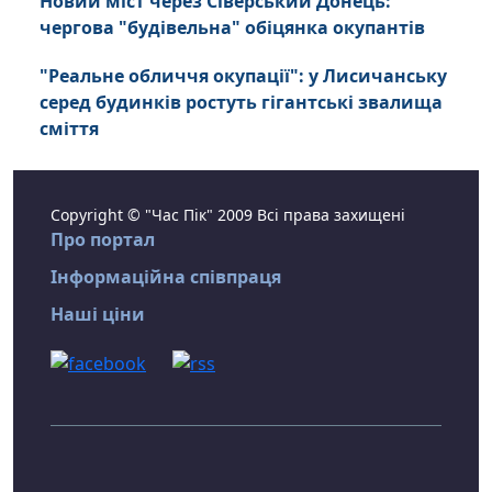
Новий міст через Сіверський Донець:
чергова "будівельна" обіцянка окупантів
"Реальне обличчя окупації": у Лисичанську
серед будинків ростуть гігантські звалища
сміття
Copyright © "Час Пік" 2009 Всі права захищені
Про портал
Інформаційна співпраця
Наші ціни