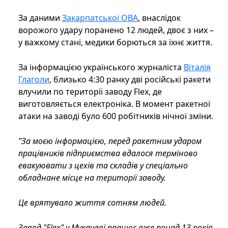
За даними
Закарпатської ОВА
, внаслідок
ворожого удару поранено 12 людей, двоє з них –
у важкому стані, медики борються за їхнє життя.
За інформацією українського журналіста
Віталія
Глаголи
, близько 4:30 ранку дві російські ракети
влучили по території заводу Flex, де
виготовляється електроніка. В момент ракетної
атаки на заводі було 600 робітників нічної зміни.
"За моєю інформацією, перед ракетним ударом
працівників підприємства вдалося терміново
евакуювати з цехів та складів у спеціально
обладнане місце на території заводу.
Це врятувало життя сотням людей.
Завод "Flex" у Мукачеві працює вже понад 13 років.