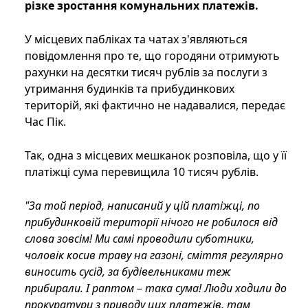
різке зростання комунальних платежів.
У місцевих пабліках та чатах з'являються
повідомлення про те, що городяни отримують
рахунки на десятки тисяч рублів за послуги з
утримання будинків та прибудинкових
територій, які фактично не надавалися, передає
Час Пік.
Так, одна з місцевих мешканок розповіла, що у її
платіжці сума перевищила 10 тисяч рублів.
"За той період, написаний у цій платіжці, по
прибудинковій території нічого не робилося від
слова зовсім! Ми ​​самі проводили суботники,
чоловік косив траву на газоні, сміття регулярно
виносить сусід, за будівельниками теж
прибирали. І раптом – така сума! Люди ходили до
прокуратури з приводу цих платежів, там