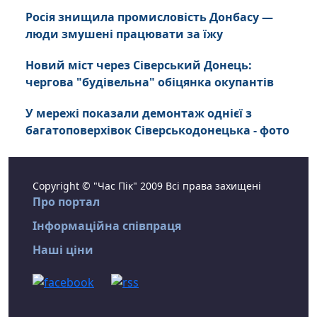
Росія знищила промисловість Донбасу —
люди змушені працювати за їжу
Новий міст через Сіверський Донець:
чергова "будівельна" обіцянка окупантів
У мережі показали демонтаж однієї з
багатоповерхівок Сіверськодонецька - фото
Copyright © "Час Пік" 2009 Всі права захищені
Про портал
Інформаційна співпраця
Наші ціни