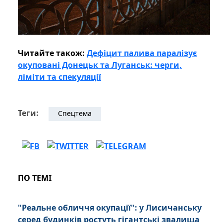
Читайте також:
Дефіцит палива паралізує
окуповані Донецьк та Луганськ: черги,
ліміти та спекуляції
Теги:
Спецтема
ПО ТЕМІ
"Реальне обличчя окупації": у Лисичанську
серед будинків ростуть гігантські звалища