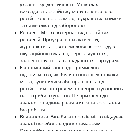
українську ідентичність. У школах
викладають російську мову та історію за
російською програмою, а українські книжки
та символіка під забороною.
Репресії: Місто потерпає від постійних
репресій. Проукраїнські активісти,
журналісти та ті, хто висловлює незгоду з
окупаційною владою, переслідуються,
заарештовуються та піддаються тортурам.
Економічний занепад: Промислові
підприємства, які були основою економіки
міста, зупинилися або працюють під
російським контролем, переорієнтувавшись
на потреби окупантів. Це призвело до
значного падіння рівня життя та зростання
безробіття.
Водна криза: Вже багато років місто відчуває
значні перебої з водопостачанням.
Окупаційна влада не може розв'язувати