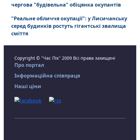
чергова "будівельна" обіцянка окупантів
"Реальне обличчя окупації": у Лисичанську
серед будинків ростуть гігантські звалища
сміття
Copyright © "Час Пік" 2009 Всі права захищені
Про портал
Інформаційна співпраця
Наші ціни