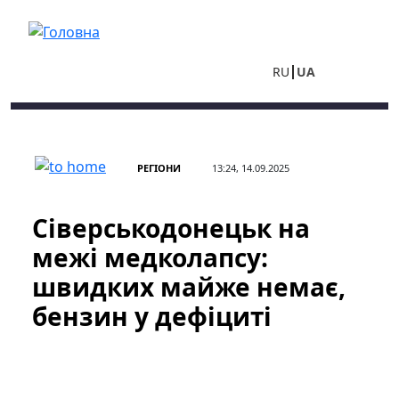
Перейти до основного вмісту
RU
UA
РЕГІОНИ
13:24, 14.09.2025
Сіверськодонецьк на
межі медколапсу:
швидких майже немає,
бензин у дефіциті