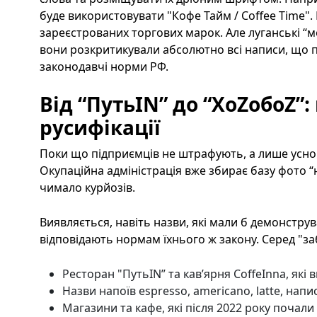
буде використовувати "Кофе Тайм / Coffee Time"
зареєстрованих торгових марок. Але луганські “м
вони розкритикували абсолютно всі написи, що 
законодавчі норми РФ.
Від “ПутьIN” до “ХоZобоZ”
русифікації
Поки що підприємців не штрафують, а лише усно 
Окупаційна адміністрація вже збирає базу фото “
чимало курйозів.
Виявляється, навіть назви, які мали б демонструв
відповідають нормам їхнього ж закону. Серед "з
Ресторан "ПутьIN” та кав’ярня СoffeInna, як
Назви напоїв espresso, americano, latte, напи
Магазини та кафе, які після 2022 року почали 