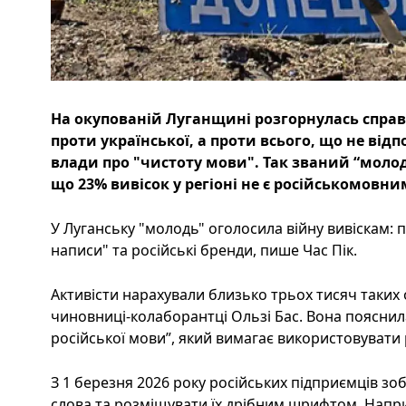
На окупованій Луганщині розгорнулась справ
проти української, а проти всього, що не від
влади про "чистоту мови". Так званий “моло
що 23% вивісок у регіоні не є російськомовним
У Луганську "молодь" оголосила війну вивіскам: п
написи" та російські бренди, пише Час Пік.
Активісти нарахували близько трьох тисяч таких о
чиновниці-колаборантці Ользі Бас. Вона пояснила,
російської мови”, який вимагає використовувати
З 1 березня 2026 року російських підприємців зо
слова та розміщувати їх дрібним шрифтом. Напри