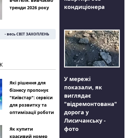
вчителя: вивчаємо
кондиціонера
тренди 2026 року
- весь СВІТ ЗАХОПЛЕНЬ
К
У мережі
Які рішення для
показали, як
бізнесу пропонує
виглядає
"Київстар": сервіси
"відремонтована"
для розвитку та
дорога у
оптимізації роботи
Лисичанську -
фото
Як купити
красивий номер