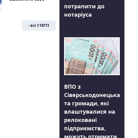
потрапити до
нотаріуса
- всі СТАТТІ
ВПО з
Сіверськодонецька
та громади, які
влаштувалися на
релоковані
підприємства,
можуть отримати