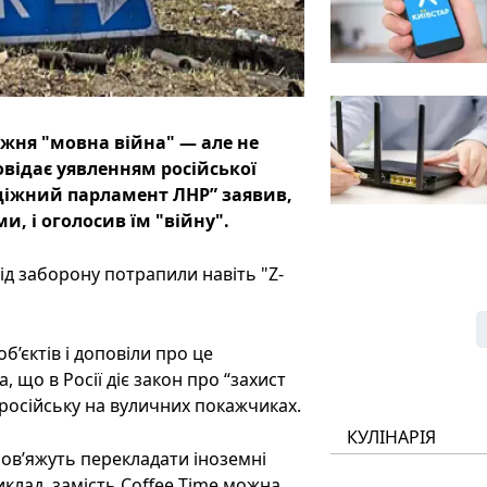
жня "мовна війна" — але не
повідає уявленням російської
діжний парламент ЛНР” заявив,
и, і оголосив їм "війну".
ід заборону потрапили навіть "Z-
б’єктів і доповіли про це
 що в Росії діє закон про “захист
 російську на вуличних покажчиках.
КУЛІНАРІЯ
бов’яжуть перекладати іноземні
клад, замість Coffee Time можна