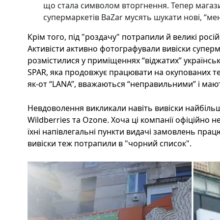
що стала символом вторгнення. Тепер магаз
супермаркетів BaZar мусять шукати нові, “ме
Крім того, під "роздачу" потрапили й великі росі
Активісти активно фотографували вивіски супер
розмістилися у приміщеннях “віджатих” українськи
SPAR, яка продовжує працювати на окупованих те
як-от “LANA”, вважаються “неправильними” і мают
Невдоволення викликали навіть вивіски найбіль
Wildberries та Ozone. Хоча ці компанії офіційно н
їхні напівлегальні пункти видачі замовлень працю
вивіски теж потрапили в "чорний список".