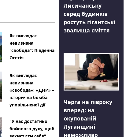
Лисичанську
серед будинків
ростуть гігантські
звалища сміття
Як виглядає
невизнана
"свобода": Південна
Осетія
Як виглядає
невизнана
«свобода»: «ДНР» –
історична бомба
Черга на півроку
уповільненої дії
вперед: на
окупованій
"У нас достатньо
Луганщині
бойового духу, щоб
неможливо
захистити себе"