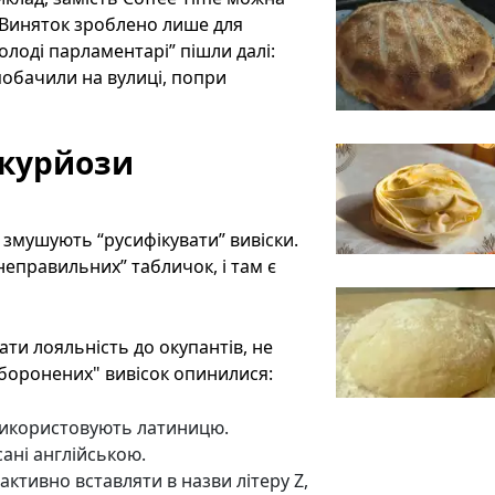
. Виняток зроблено лише для
олоді парламентарі” пішли далі:
побачили на вулиці, попри
: курйози
змушують “русифікувати” вивіски.
неправильних” табличок, і там є
ати лояльність до окупантів, не
аборонених" вивісок опинилися:
і використовують латиницю.
сані англійською.
активно вставляти в назви літеру Z,