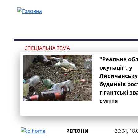
Перейти до основного вмісту
СПЕЦІАЛЬНА ТЕМА
"Реальне об
окупації": у
Лисичанську
будинків рос
гігантські з
сміття
РЕГІОНИ
20:04, 18.