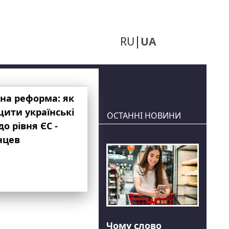
RU
UA
на реформа: як
ити українські
ОСТАННІ НОВИНИ
до рівня ЄС -
нцев
Чому слово