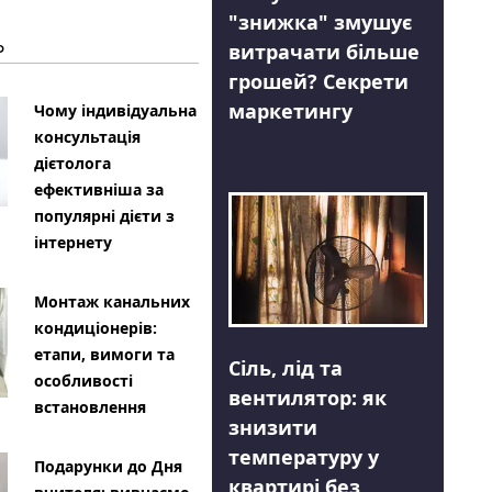
"знижка" змушує
Ь
витрачати більше
грошей? Секрети
маркетингу
Чому індивідуальна
консультація
дієтолога
ефективніша за
популярні дієти з
інтернету
Монтаж канальних
кондиціонерів:
етапи, вимоги та
Сіль, лід та
особливості
вентилятор: як
встановлення
знизити
температуру у
Подарунки до Дня
квартирі без