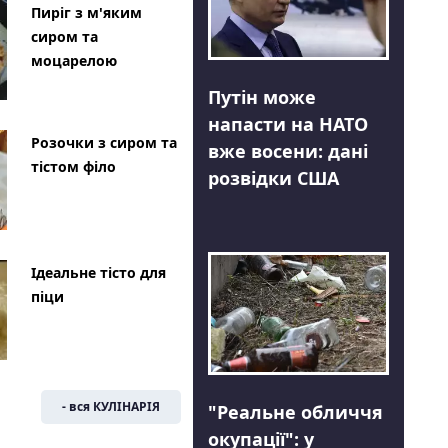
Пиріг з м'яким
сиром та
моцарелою
Путін може
напасти на НАТО
Розочки з сиром та
вже восени: дані
тістом філо
розвідки США
Ідеальне тісто для
піци
- вся КУЛІНАРІЯ
"Реальне обличчя
окупації": у