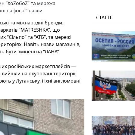
ин “ХоZобоZ” та мережа
нш пафосні” назви.
СТАТТІ
йські та міжнародні бренди.
маркетів “MATRESHKA”, що
х “Сільпо” та “АТБ”, та мережі
риторіях. Навіть назви магазинів,
ь бути змінені на “ЛАНА”.
ших російських маркетплейсів —
е вийшли на окуповані території,
ють у Луганську, і їхні англомовні