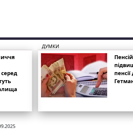
ДУМКИ
личчя
Пенсій
підвищ
 серед
пенсії 
туть
Гетма
валища
09.2025