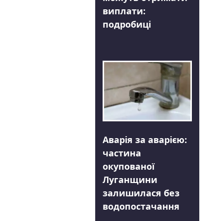
виплати:
подробиці
Аварія за аварією:
частина
окупованої
Луганщини
залишилася без
водопостачання