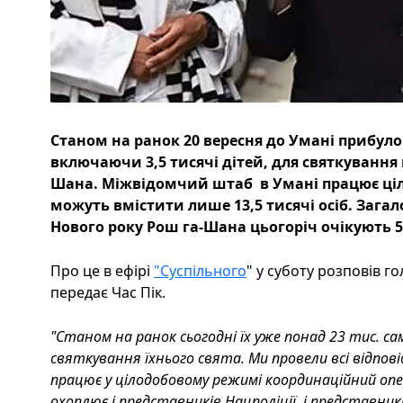
Станом на ранок 20 вересня до Умані прибуло
включаючи 3,5 тисячі дітей, для святкування
Шана. Міжвідомчий штаб в Умані працює ціл
можуть вмістити лише 13,5 тисячі осіб. Зага
Нового року Рош га-Шана цьогоріч очікують 5
Про це в ефірі
"Суспільного
" у суботу розповів г
передає Час Пік.
"Станом на ранок сьогодні їх уже понад 23 тис. са
святкування їхнього свята. Ми провели всі відповід
працює у цілодобовому режимі координаційний о
охоплює і представників Нацполіції, і представник