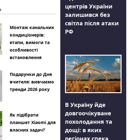
центрів України
Ь
залишився без
світла після атаки
Монтаж канальних
РФ
кондиціонерів:
етапи, вимоги та
особливості
встановлення
Подарунки до Дня
вчителя: вивчаємо
тренди 2026 року
В Україну йде
довгоочікуване
Як підібрати
похолодання та
планшет Xiaomi для
дощі: в яких
власних задач?
регіонах спека