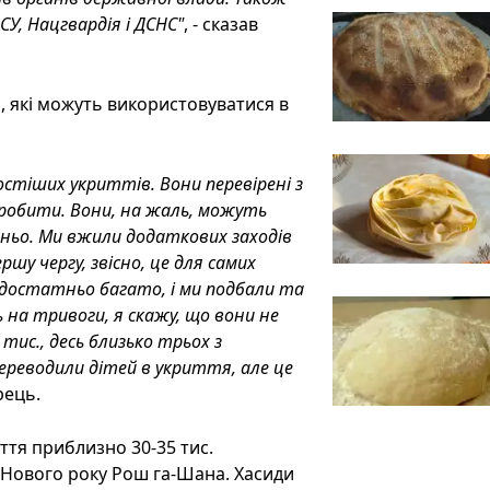
У, Нацгвардія і ДСНС"
, - сказав
, які можуть використовуватися в
стіших укриттів. Вони перевірені з
оробити. Вони, на жаль, можуть
тньо. Ми вжили додаткових заходів
шу чергу, звісно, це для самих
 достатньо багато, і ми подбали та
 на тривоги, я скажу, що вони не
тис., десь близько трьох з
 переводили дітей в укриття, але це
рець.
ття приблизно 30-35 тис.
 Нового року Рош га-Шана. Хасиди