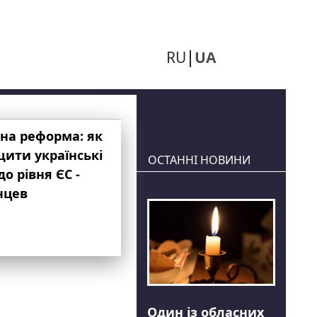
RU
UA
на реформа: як
ити українські
ОСТАННІ НОВИНИ
до рівня ЄС -
нцев
Один із обласних