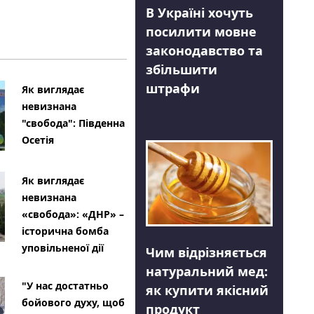
В Україні хочуть
посилити мовне
законодавство та
збільшити
штрафи
Як виглядає
невизнана
"свобода": Південна
Осетія
Як виглядає
невизнана
«свобода»: «ДНР» –
історична бомба
уповільненої дії
Чим відрізняється
натуральний мед:
"У нас достатньо
як купити якісний
бойового духу, щоб
продукт