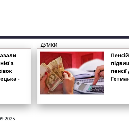
ДУМКИ
казали
Пенсій
ієї з
підвищ
хівок
пенсії 
ецька -
Гетма
09.2025