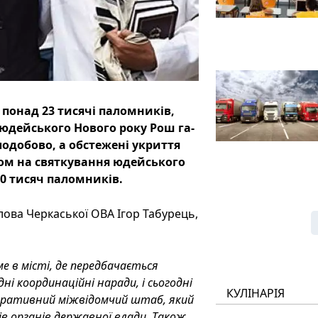
 понад 23 тисячі паломників,
 юдейського Нового року Рош га-
одобово, а обстежені укриття
лом на святкування юдейського
0 тисяч паломників.
олова Черкаської ОВА Ігор Табурець,
ме в місті, де передбачається
ні координаційні наради, і сьогодні
КУЛІНАРІЯ
перативний міжвідомчий штаб, який
ів органів державної влади. Також