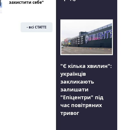
захистити себе"
- всі СТАТТІ
"Є кілька хвилин":
українців
закликають
залишати
"Епіцентри" під
час повітряних
тривог