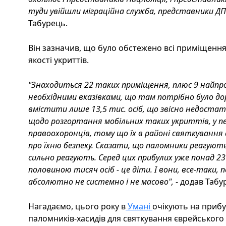
туди увійшли міграційна служба, представники ДПС
Табурець.
Він зазначив, що було обстежено всі приміщення
якості укриттів.
"Знаходиться 22 таких приміщення, плюс 9 найпро
необхідними вказівками, що там потрібно було д
вмістити лише 13,5 тис. осіб, що звісно недоста
щодо розгортання мобільних таких укриттів, у пер
правоохоронців, тому що їх в районі святкування
про їхню безпеку. Сказати, що паломники реагують
сильно реагують. Серед цих прибулих уже понад 23 
половиною тисяч осіб - це діти. І вони, все-таки,
абсолютно не системно і не масово",
- додав Табу
Нагадаємо, цього року в
Умані
очікують на прибу
паломників-хасидів для святкування єврейського