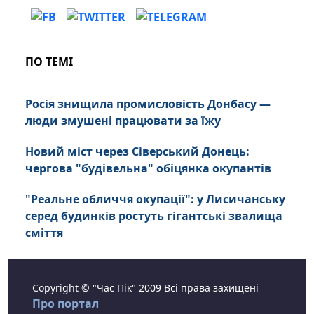
ПО ТЕМІ
Росія знищила промисловість Донбасу —
люди змушені працювати за їжу
Новий міст через Сіверський Донець:
чергова "будівельна" обіцянка окупантів
"Реальне обличчя окупації": у Лисичанську
серед будинків ростуть гігантські звалища
сміття
Copyright © "Час Пік" 2009 Всі права захищені
Про портал