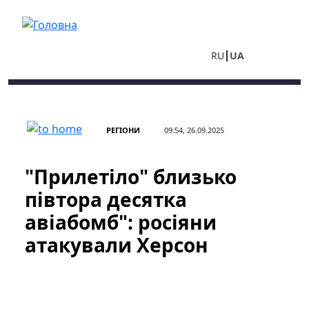
Перейти до основного вмісту
RU
UA
РЕГІОНИ
09:54, 26.09.2025
"Прилетіло" близько
півтора десятка
авіабомб": росіяни
атакували Херсон