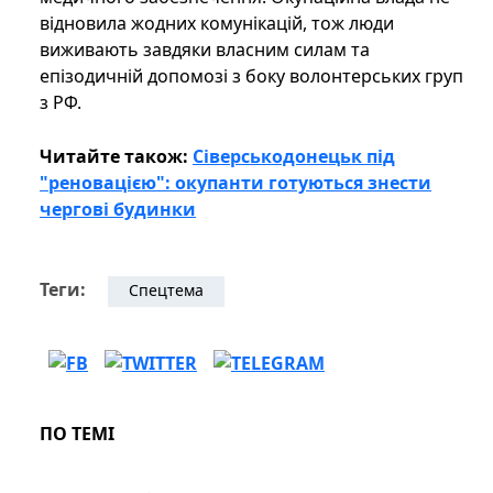
відновила жодних комунікацій, тож люди
виживають завдяки власним силам та
епізодичній допомозі з боку волонтерських груп
з РФ.
Читайте також:
Сіверськодонецьк під
"реновацією": окупанти готуються знести
чергові будинки
Теги:
Спецтема
ПО ТЕМІ