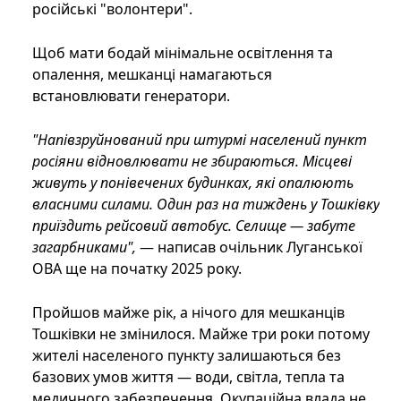
російські "волонтери".
Щоб мати бодай мінімальне освітлення та
опалення, мешканці намагаються
встановлювати генератори.
"Напівзруйнований при штурмі населений пункт
росіяни відновлювати не збираються. Місцеві
живуть у понівечених будинках, які опалюють
власними силами. Один раз на тиждень у Тошківку
приїздить рейсовий автобус. Селище — забуте
загарбниками",
— написав очільник Луганської
ОВА ще на початку 2025 року.
Пройшов майже рік, а нічого для мешканців
Тошківки не змінилося. Майже три роки потому
жителі населеного пункту залишаються без
базових умов життя — води, світла, тепла та
медичного забезпечення. Окупаційна влада не